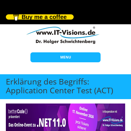
Buy me a coffee
MENU
Start
Erklärung des Begriffs:
Themen
Application Center Test (ACT)
Beratung
Individuelle Schulungen
Offene Seminare
Wissen