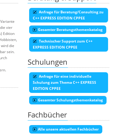
Anfrage für Beratung/Consulting zu
C++ EXPRESS EDITION CPPEE
 Variante
die vier
Gesamter Beratungsthemenkatalog
 Edition
„Hobbisten,
Technischer Support zum C++
wird die
EXPRESS EDITION CPPEE
bar sein.
durch
Schulungen
ern.
Anfrage für eine individuelle
Schulung zum Thema C++ EXPRESS
EDITION CPPEE
Gesamter Schulungsthemenkatalog
Fachbücher
Alle unsere aktuellen Fachbücher