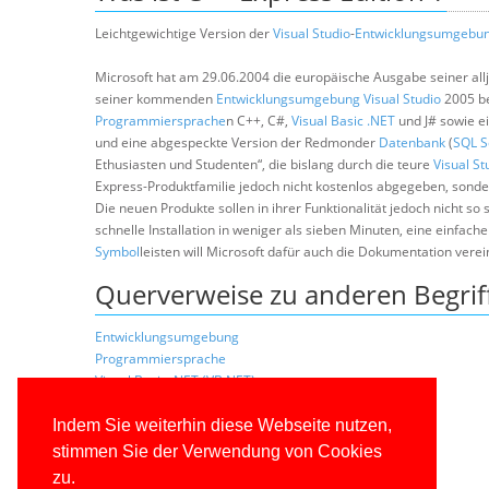
Leichtgewichtige Version der
Visual Studio
-
Entwicklungsumgebu
Microsoft hat am 29.06.2004 die europäische Ausgabe seiner all
seiner kommenden
Entwicklungsumgebung
Visual Studio
2005 be
Programmiersprache
n C++, C#,
Visual Basic .NET
und J# sowie e
und eine abgespeckte Version der Redmonder
Datenbank
(
SQL S
Ethusiasten und Studenten“, die bislang durch die teure
Visual St
Express-Produktfamilie jedoch nicht kostenlos abgegeben, sonder
Die neuen Produkte sollen in ihrer Funktionalität jedoch nicht so
schnelle Installation in weniger als sieben Minuten, eine einfa
Symbol
leisten will Microsoft dafür auch die Dokumentation vere
Querverweise zu anderen Begrif
Entwicklungsumgebung
Programmiersprache
Visual Basic .NET (VB.NET)
Visual Studio (VS)
SQL Server
Indem Sie weiterhin diese Webseite nutzen,
Datenbank (DB)
stimmen Sie der Verwendung von Cookies
Ausnahme
zu.