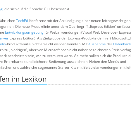
ng
, die sich auf die Sprache C++ beschränkt.
jährlichen
TechEd
-Konferenz mit der Ankündigung einer neuen leichtgewichtigen
gonnen. Die neue Produktlinie unter dem Oberbegriff „Express Edition“ umfasst 
ine
Entwicklungsumgebung
für Webanwendungen (Visual Web Developer Express)
erver
Express Edition). Als Zielgruppe der Express-Produkte definiert Microsoft 
udio
-Produktfamilie nicht erreicht werden konnten. Mit
Ausnahme
der
Datenbank
n zu „niedrigen“, aber von Microsoft noch nicht näher bezeichneten Preis verfüg
 stark beschnitten sein, wie zu vermuten wäre. Vielmehr sollen sich die Produkte 
chere Erlernbarkeit und leichtere Bedienung auszeichnen. Neben den Menüs und
infachen und zahlreiche sogenannte Starter Kits mit Beispielanwendungen mitlief
fen im Lexikon