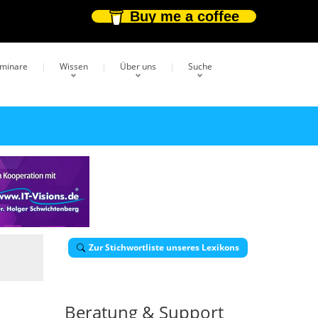
Buy me a coffee
eminare
Wissen
Über uns
Suche
Zur Stichwortliste unseres Lexikons
Beratung & Support