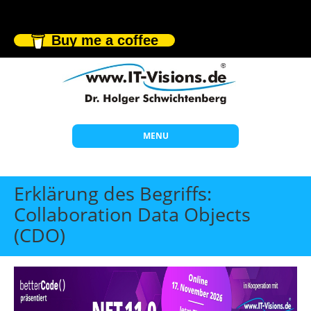
Buy me a coffee
MENU
Start
Erklärung des Begriffs:
Themen
Collaboration Data Objects
(CDO)
Beratung
Individuelle Schulungen
Offene Seminare
Wissen