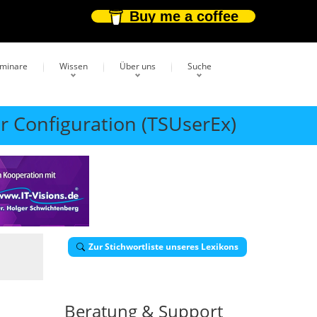
Buy me a coffee
eminare
Wissen
Über uns
Suche
er Configuration (TSUserEx)
Zur Stichwortliste unseres Lexikons
Beratung & Support