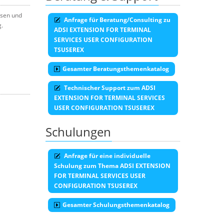
esen und
Anfrage für Beratung/Consulting zu
g.
ADSI EXTENSION FOR TERMINAL
SERVICES USER CONFIGURATION
TSUSEREX
Gesamter Beratungsthemenkatalog
Technischer Support zum ADSI
EXTENSION FOR TERMINAL SERVICES
USER CONFIGURATION TSUSEREX
Schulungen
Anfrage für eine individuelle
Schulung zum Thema ADSI EXTENSION
FOR TERMINAL SERVICES USER
CONFIGURATION TSUSEREX
Gesamter Schulungsthemenkatalog