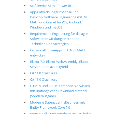
Self-Service AI mit Power BI
App-Entwicklung für Mobile und
Desktop: Software Engineering mit .NET
MAUI und Comet für iOS, Android,
Windows und macOS
Requirements Engineering für die agile
Softwareentwicklung: Methoden,
Techniken und Strategien
Cross-Plattform-Apps mit .NET MAUI
entwickeln
Blazor 7.0: Blazor WebAssembly, Blazor
Server und Blazor Hybrid
C# 11.0 Crashkurs
C# 11.0 Crashkurs
HTML5 und CSS3: Start ohne Vorwissen -
mit umfangeichen Download Material
(Sonderausgabe)
Moderne Datenzugriffslösungen mit
Entity Framework Core 7.0
PowerShell 7 und Windows PowerShell 5