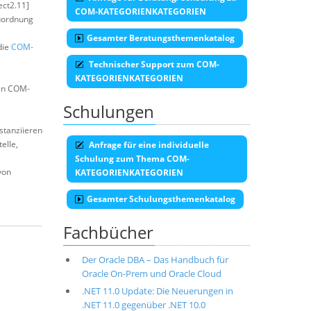
ect2.11]
COM-KATEGORIENKATEGORIEN
uordnung
Gesamter Beratungsthemenkatalog
die
COM-
Technischer Support zum COM-
KATEGORIENKATEGORIEN
ein COM-
Schulungen
stanziieren
elle,
Anfrage für eine individuelle
Schulung zum Thema COM-
von
KATEGORIENKATEGORIEN
Gesamter Schulungsthemenkatalog
Fachbücher
Der Oracle DBA – Das Handbuch für
Oracle On-Prem und Oracle Cloud
.NET 11.0 Update: Die Neuerungen in
.NET 11.0 gegenüber .NET 10.0