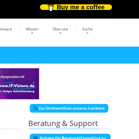
Buy me a coffee
eminare
Wissen
Über uns
Suche
Zur Stichwortliste unseres Lexikons
Beratung & Support
t
Anfrage für Beratung/Consulting zu