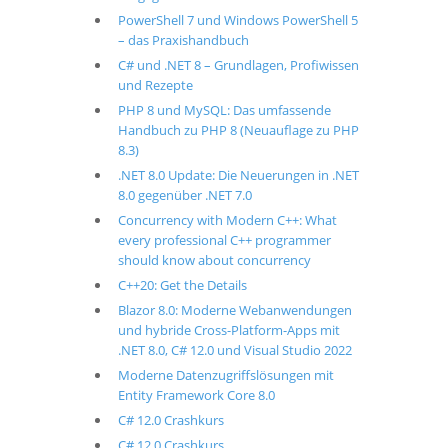
PowerShell 7 und Windows PowerShell 5
– das Praxishandbuch
C# und .NET 8 – Grundlagen, Profiwissen
und Rezepte
PHP 8 und MySQL: Das umfassende
Handbuch zu PHP 8 (Neuauflage zu PHP
8.3)
.NET 8.0 Update: Die Neuerungen in .NET
8.0 gegenüber .NET 7.0
Concurrency with Modern C++: What
every professional C++ programmer
should know about concurrency
C++20: Get the Details
Blazor 8.0: Moderne Webanwendungen
und hybride Cross-Platform-Apps mit
.NET 8.0, C# 12.0 und Visual Studio 2022
Moderne Datenzugriffslösungen mit
Entity Framework Core 8.0
C# 12.0 Crashkurs
C# 12.0 Crashkurs