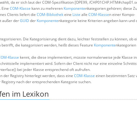
wählt, da er sich laut der COM-Spezifikation [OPE99, /CHP01CHP.HTM#chap01.s
. Eine
COM-Klasse
kann zu mehreren
Komponente
nkategorien gehören; diese Z
es Clients liefert die
COM-Bibliothek
eine
Liste
alle
COM-Klasse
n einer Kompo-
nt außer der
GUID
der
Komponente
nkategorie keine Kriterien angeben kann und 
ategorisieren. Die Kategorisierung dient dazu, leichter feststellen zu können, ob 
trifft, die kategorisiert werden, heißt dieses Feature
Komponente
nkategorien
COM-Klasse
kennt, die diese implementiert, müsste normalerweise jede Klasse in
hnittstelle implementiert wird. Sofern der Client nicht nur eine einzelne Schnittst
nterface() bei jeder Klasse entsprechend oft aufrufen.
in der Registry hinterlegt werden, dass eine
COM-Klasse
einen bestimmten Satz 
der Registry nach der entsprechenden Kategorie suchen.
fen im Lexikon