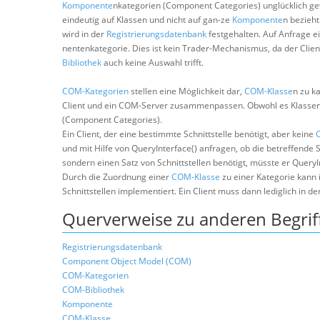
Komponente
nkategorien (Component Categories) unglücklich ge
eindeutig auf Klassen und nicht auf gan-ze
Komponente
n bezieht
wird in der
Registrierungsdatenbank
festgehalten. Auf Anfrage ein
nentenkategorie. Dies ist kein Trader-Mechanismus, da der Clie
Bibliothek
auch keine Auswahl trifft.
COM-Kategorien
stellen eine Möglichkeit dar,
COM-Klasse
n zu k
Client und ein COM-Server zusammenpassen. Obwohl es Klassen be
(Component Categories).
Ein Client, der eine bestimmte Schnittstelle benötigt, aber keine
und mit Hilfe von QueryInterface() anfragen, ob die betreffende Sc
sondern einen Satz von Schnittstellen benötigt, müsste er QueryI
Durch die Zuordnung einer
COM-Klasse
zu einer Kategorie kann 
Schnittstellen implementiert. Ein Client muss dann lediglich in 
Querverweise zu anderen Begrif
Registrierungsdatenbank
Component Object Model (COM)
COM-Kategorien
COM-Bibliothek
Komponente
COM-Klasse