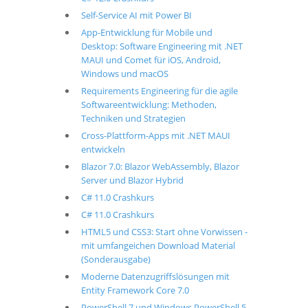
Self-Service AI mit Power BI
App-Entwicklung für Mobile und
Desktop: Software Engineering mit .NET
MAUI und Comet für iOS, Android,
Windows und macOS
Requirements Engineering für die agile
Softwareentwicklung: Methoden,
Techniken und Strategien
Cross-Plattform-Apps mit .NET MAUI
entwickeln
Blazor 7.0: Blazor WebAssembly, Blazor
Server und Blazor Hybrid
C# 11.0 Crashkurs
C# 11.0 Crashkurs
HTML5 und CSS3: Start ohne Vorwissen -
mit umfangeichen Download Material
(Sonderausgabe)
Moderne Datenzugriffslösungen mit
Entity Framework Core 7.0
PowerShell 7 und Windows PowerShell 5