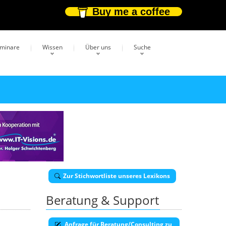
Buy me a coffee
eminare
Wissen
Über uns
Suche
Zur Stichwortliste unseres Lexikons
Beratung & Support
Anfrage für Beratung/Consulting zu