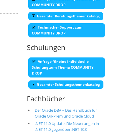
COMMUNITY DROP
Gesamter Beratungsthemenkatalog
Technischer Support zum
COMMUNITY DROP
Schulungen
Anfrage für eine individuelle
Schulung zum Thema COMMUNITY
DROP
Gesamter Schulungsthemenkatalog
Fachbücher
Der Oracle DBA – Das Handbuch für
Oracle On-Prem und Oracle Cloud
.NET 11.0 Update: Die Neuerungen in
.NET 11.0 gegenüber .NET 10.0