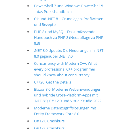
PowerShell 7 und Windows PowerShell 5
– das Praxishandbuch
C# und .NET 8 – Grundlagen, Profiwissen
und Rezepte
PHP 8 und MySQL: Das umfassende
Handbuch zu PHP 8 (Neuauflage zu PHP
8.3)
.NET 8.0 Update: Die Neuerungen in .NET
8.0 gegenüber .NET 7.0
Concurrency with Modern C++: What
every professional C++ programmer
should know about concurrency
C++20: Get the Details
Blazor 8.0: Moderne Webanwendungen
und hybride Cross-Platform-Apps mit
.NET 8.0, C# 12.0 und Visual Studio 2022
Moderne Datenzugriffslösungen mit
Entity Framework Core 8.0
C# 12.0 Crashkurs
C# 12.0 Crashkurs