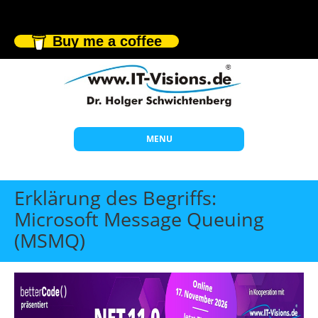
Buy me a coffee
MENU
Start
Erklärung des Begriffs:
Themen
Microsoft Message Queuing
(MSMQ)
Beratung
Individuelle Schulungen
Offene Seminare
Wissen