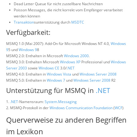
Dead Letter Queue für nicht zustellbare Nachrichten
Poisson Messages, die nicht korrekt vom Empfänger verarbeitet
werden können
Transaktion
sunterstützung durch
MSDTC
Verfügbarkeit:
MSMQ 1.0 (Mai 2007): Add-On für Microsoft Windows NT 4.0,
Windows
9
5 und
Windows 9
8
MSMQ 2.0: Enthalten in Microsoft
Windows 2000
.
MSMQ 3.0: Enthalten Microsoft
Windows XP
Professional und
Windows
Server 2003
sowie
Windows CE
3.0/
.NET
MSMQ 4.0: Enthalten in
Windows Vista
und
Windows Server 2008
MSMQ 5.0: Enthalten in
Windows 7
und
Windows Server 2008
R2
Unterstützung für MSMQ in
.NET
1.
.NET
-Namensraum:
System.Messaging
2. MSMQ-Protokoll in der
Windows Communication Foundation
(
WCF
)
Querverweise zu anderen Begriffen
im Lexikon