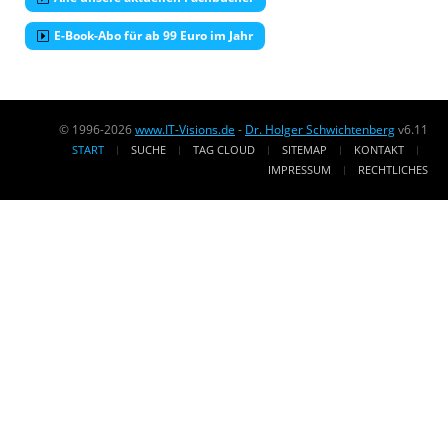
E-Book-Abo für ab 99 Euro im Jahr
© 1996-2026
www.IT-Visions.de
-
Dr. Holger Schwichtenberg
v6.11
START
SUCHE
TAG CLOUD
SITEMAP
KONTAKT
IMPRESSUM
RECHTLICHES