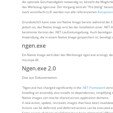
die optimale Geschwindigkeit notwendig ist, besteht die Möglichk
das Werkzeug ngen.exe. Der Vorgang wird als "Pre-Jitting" beze
stark vereinfacht (z.B. werden nun alle referenzierten
Komponen
Grundsätzlich kann zwar ein Native Image bereits während der E
jedoch an, das Native Image erst bei der Installation einer .NET
bestimmte Version der .NET-Laufzeitumgebung. Auch benötigen
Anwendung, die in einem Native Image gespeichert ist, benötig
ngen.exe
Ein Native Image wird über das Werkzeuge ngen.exe erzeugt, da
mscorpe.dll.
Ngen.exe 2.0
Zitat aus Dokumentation:
"Ngen.exe has changed significantly in the
.NET Framework
versi
Installing an assembly also installs ist dependencies, simplifying
Native images can now be shared across application domains.
A new action, update, recreates images that have been invalidat
Actions can be deferred, and deferred actions can be executed a
Some causes of image invalidation have been eliminated." (Micro