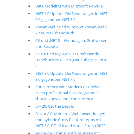
Data Modeling with Microsoft Power BI
.NET 9.0 Update: Die Neuerungen in .NET
9.0 gegenüber .NET 8.0
PowerShell 7 und Windows PowerShell 5
– das Praxishandbuch
C# und .NET 8 – Grundlagen, Profiwissen
und Rezepte
PHP 8 und MySQL: Das umfassende
Handbuch zu PHP 8 (Neuauflage zu PHP
8.3)
.NET 8.0 Update: Die Neuerungen in .NET
8.0 gegenüber .NET 7.0
Concurrency with Modern C++: What
every professional C++ programmer
should know about concurrency
C++20: Get the Details
Blazor 8.0: Moderne Webanwendungen
und hybride Cross-Platform-Apps mit
.NET 8.0, C# 12.0 und Visual Studio 2022
Moderne Datenzugriffslösungen mit