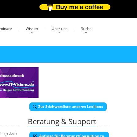
Buy me a coffee
eminare
Wissen
Über uns
Suche
Zur Stichwortliste unseres Lexikons
Beratung & Support
enn jedoch
Anfrage für Beratung/Consulting zu