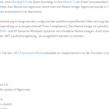
eit, eine
Managed Code
-Datei einmalig in eine
Native Code
-Datei umzuwandeln.
ichnet. Das Result von ngen.exe nennt man ein Native Image. Ngen.exe wurde in
.
te
n automatisch mit übersetzt).
ntwicklung erzeugt werden, aufgrund der plattformspezifischen Übersetzung biet
-Anwendung zu erzeugen (Install Time Compilation). Das Native Image ist spezifisc
DOS
- und NT-basierte Windows-Systeme verschiedene Native Images. Auch eine
t die .NET-Laufzeitumgebung, um ausgeführt werden zu können.
s Teil des
.NET Framework
Redis
tributable ist. Implementiert ist der Pre-Jitter in d
on 2.0.
 the syntax of Ngen.exe.
ed.
s a batch.
soft)