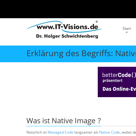
Start
Erklärung des Begriffs: Nati
Was ist
Native Image
?
Natürlich ist
Managed Code
langsamer als
Native Code
, wobei d