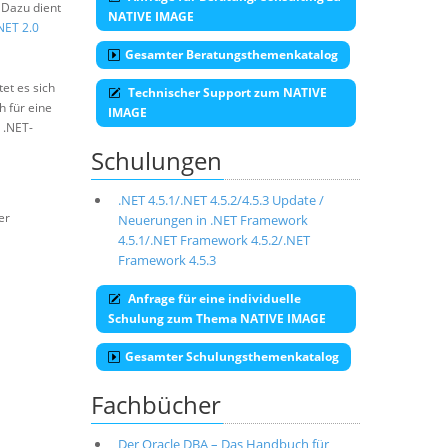
 Dazu dient
NATIVE IMAGE
NET 2.0
Gesamter Beratungsthemenkatalog
et es sich
Technischer Support zum NATIVE
h für eine
IMAGE
 .NET-
Schulungen
.NET 4.5.1/.NET 4.5.2/4.5.3 Update /
er
Neuerungen in .NET Framework
4.5.1/.NET Framework 4.5.2/.NET
Framework 4.5.3
Anfrage für eine individuelle
Schulung zum Thema NATIVE IMAGE
Gesamter Schulungsthemenkatalog
Fachbücher
Der Oracle DBA – Das Handbuch für