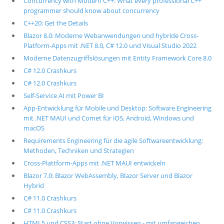
Concurrency with Modern C++: What every professional C++
programmer should know about concurrency
C++20: Get the Details
Blazor 8.0: Moderne Webanwendungen und hybride Cross-
Platform-Apps mit .NET 8.0, C# 12.0 und Visual Studio 2022
Moderne Datenzugriffslösungen mit Entity Framework Core 8.0
C# 12.0 Crashkurs
C# 12.0 Crashkurs
Self-Service AI mit Power BI
App-Entwicklung für Mobile und Desktop: Software Engineering
mit .NET MAUI und Comet für iOS, Android, Windows und
macOS
Requirements Engineering für die agile Softwareentwicklung:
Methoden, Techniken und Strategien
Cross-Plattform-Apps mit .NET MAUI entwickeln
Blazor 7.0: Blazor WebAssembly, Blazor Server und Blazor
Hybrid
C# 11.0 Crashkurs
C# 11.0 Crashkurs
HTML5 und CSS3: Start ohne Vorwissen - mit umfangeichen