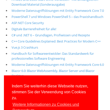
Download Material (Sonderausgabe)
Moderne Datenzugriffslösungen mit Entity Framework Core 7.0
PowerShell 7 und Windows PowerShell 5 – das Praxishandbuch
ASP.NET Core Security
Digitale Barrierefreiheit für alle!
C# und .NET 6 – Grundlagen, Profiwissen und Rezepte
C++ Core Guidelines Explained: Best Practices for Modern C++
Vue.js 3 Crashkurs
Handbuch für Softwareentwickler: Das Standardwerk für
professionelles Software Engineering
Moderne Datenzugriffslösungen mit Entity Framework Core 6.0
Blazor 6.0: Blazor WebAssembly, Blazor Server und Blazor
Desktop
Alle unsere aktuellen Fachbücher
Indem Sie weiterhin diese Webseite nutzen,
stimmen Sie der Verwendung von Cookies
E-Book-Abo für ab 99 Euro im Jahr
zu.
Weitere Informationen zu Cookies und