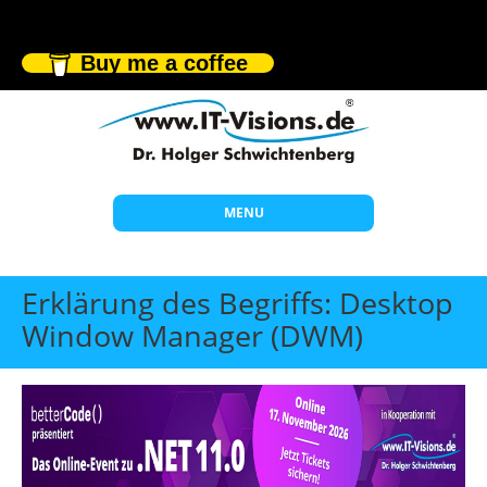
Buy me a coffee
MENU
Start
Erklärung des Begriffs: Desktop
Themen
Window Manager (DWM)
Beratung
Individuelle Schulungen
Offene Seminare
Wissen