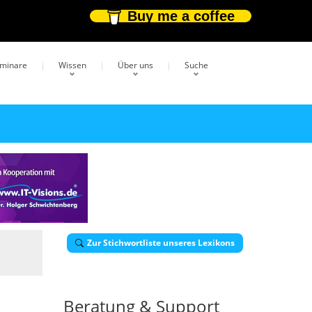
Buy me a coffee
eminare
Wissen
Über uns
Suche
Zur Stichwortliste unseres Lexikons
Beratung & Support