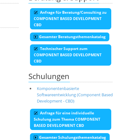
Anfrage für Beratung/Consulting zu
COMPONENT BASED DEVELOPMENT
CBD
Gesamter Beratungsthemenkatalog
Technischer Support zum
COMPONENT BASED DEVELOPMENT
CBD
Schulungen
Komponentenbasierte
Softwareentwicklung (Component Based
Development - CBD)
Anfrage für eine individuelle
Schulung zum Thema COMPONENT
BASED DEVELOPMENT CBD
Gesamter Schulungsthemenkatalog