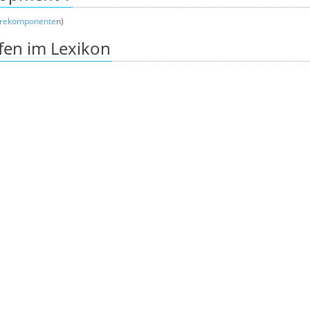
arekomponente
n)
fen im Lexikon