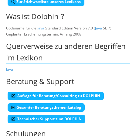
Zur Stichwortliste unseres Lexikons
Über uns
Was ist
Dolphin
?
Suche
Codename für die
Java
Standard Edition Version 7.0 (
Java
SE 7)
Geplanter Erscheinungstermin: Anfang 2008
Querverweise zu anderen Begriffen
im Lexikon
Java
Beratung & Support
Anfrage für Beratung/Consulting zu DOLPHIN
Gesamter Beratungsthemenkatalog
Technischer Support zum DOLPHIN
Schulungen