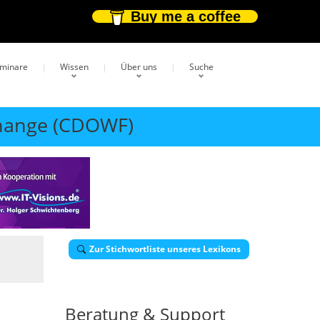
Buy me a coffee
eminare
Wissen
Über uns
Suche
xchange (CDOWF)
Zur Stichwortliste unseres Lexikons
Beratung & Support