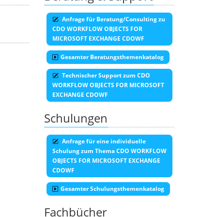
Anfrage für Beratung/Consulting zu
CDO WORKFLOW OBJECTS FOR
MICROSOFT EXCHANGE CDOWF
Gesamter Beratungsthemenkatalog
Technischer Support zum CDO
WORKFLOW OBJECTS FOR MICROSOFT
EXCHANGE CDOWF
Schulungen
Anfrage für eine individuelle
Schulung zum Thema CDO WORKFLOW
OBJECTS FOR MICROSOFT EXCHANGE
CDOWF
Gesamter Schulungsthemenkatalog
Fachbücher