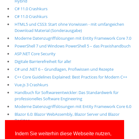
Hybrid
C# 11.0 Crashkurs
C# 11.0 Crashkurs
HTML5 und CSS3: Start ohne Vorwissen - mit umfangeichen
Download Material (Sonderausgabe)
Moderne Datenzugriffslösungen mit Entity Framework Core 7.0
PowerShell 7 und Windows PowerShell 5 – das Praxishandbuch
ASP.NET Core Security
Digitale Barrierefreiheit für alle!
C# und .NET 6 – Grundlagen, Profiwissen und Rezepte
C++ Core Guidelines Explained: Best Practices for Modern C++
Vue.js 3 Crashkurs
Handbuch für Softwareentwickler: Das Standardwerk für
professionelles Software Engineering
Moderne Datenzugriffslösungen mit Entity Framework Core 6.0
Blazor 6.0: Blazor WebAssembly, Blazor Server und Blazor
Desktop
Alle unsere aktuellen Fachbücher
Indem Sie weiterhin diese Webseite nutzen,