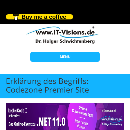
Buy me a coffee
MENU
Start
Erklärung des Begriffs:
Themen
Codezone Premier Site
Beratung
Individuelle Schulungen
Offene Seminare
Wissen