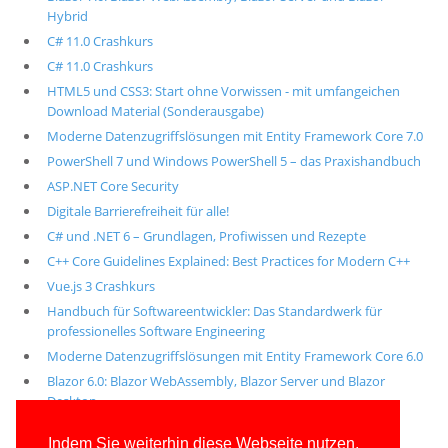
Hybrid
C# 11.0 Crashkurs
C# 11.0 Crashkurs
HTML5 und CSS3: Start ohne Vorwissen - mit umfangeichen
Download Material (Sonderausgabe)
Moderne Datenzugriffslösungen mit Entity Framework Core 7.0
PowerShell 7 und Windows PowerShell 5 – das Praxishandbuch
ASP.NET Core Security
Digitale Barrierefreiheit für alle!
C# und .NET 6 – Grundlagen, Profiwissen und Rezepte
C++ Core Guidelines Explained: Best Practices for Modern C++
Vue.js 3 Crashkurs
Handbuch für Softwareentwickler: Das Standardwerk für
professionelles Software Engineering
Moderne Datenzugriffslösungen mit Entity Framework Core 6.0
Blazor 6.0: Blazor WebAssembly, Blazor Server und Blazor
Desktop
Alle unsere aktuellen Fachbücher
Indem Sie weiterhin diese Webseite nutzen,