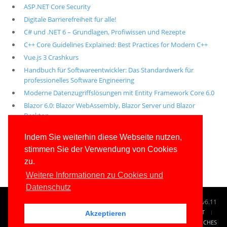
ASP.NET Core Security
Digitale Barrierefreiheit für alle!
C# und .NET 6 – Grundlagen, Profiwissen und Rezepte
C++ Core Guidelines Explained: Best Practices for Modern C++
Vue.js 3 Crashkurs
Handbuch für Softwareentwickler: Das Standardwerk für
professionelles Software Engineering
Moderne Datenzugriffslösungen mit Entity Framework Core 6.0
Blazor 6.0: Blazor WebAssembly, Blazor Server und Blazor
Desktop
Alle unsere aktuellen Fachbücher
Indem Sie weiterhin diese Webseite nutzen,
stimmen Sie der Verwendung von Cookies
E-Book-Abo für ab 99 Euro im Jahr
zu.
Weitere Informationen zu Cookies und
Datenschutz
© 1996-2026
www.IT-Visions.de
-
Dr. Holger Schwichtenberg
v6.11
START
SUCHE
TAG CLOUD
SITEMAP
KONTAKT
Akzeptieren
IMPRESSUM
RECHTLICHES