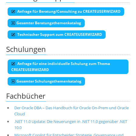
Anfrage für Beratung/Consulting zu CREATEUSERWIZARD
Gesamter Beratungsthemenkatalog
Technischer Support zum CREATEUSERWIZARD
Schulungen
Anfrage für eine individuelle Schulung zum Thema
CREATEUSERWIZARD
Gesamter Schulungsthemenkatalog
Fachbücher
Der Oracle DBA – Das Handbuch für Oracle On-Prem und Oracle
Cloud
.NET 11.0 Update: Die Neuerungen in .NET 11.0 gegenüber .NET
10.0
Microsoft Copilot für Entscheider: Strategie, Governance und