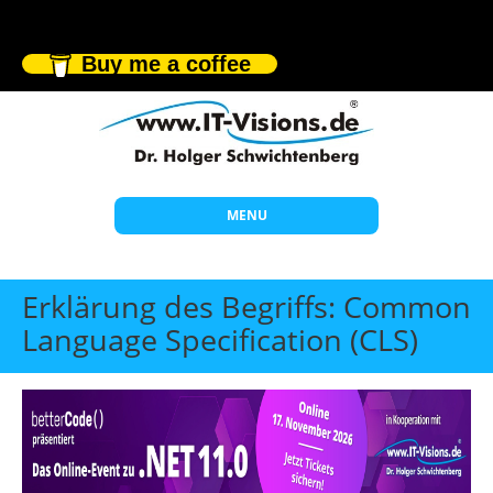
Buy me a coffee
MENU
Start
Erklärung des Begriffs: Common
Themen
Language Specification (CLS)
Beratung
Individuelle Schulungen
Offene Seminare
Wissen