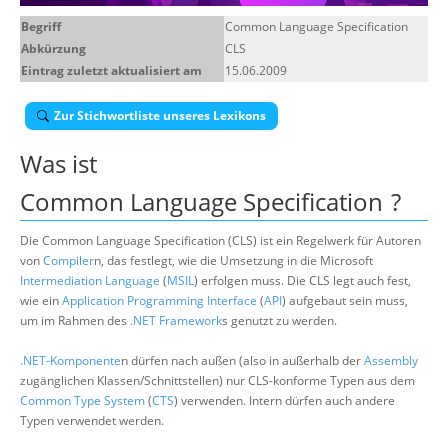
Über uns
Begriff
Common Language Specification
Abkürzung
CLS
Suche
Eintrag zuletzt aktualisiert am
15.06.2009
Zur Stichwortliste unseres Lexikons
Was ist
Common Language Specification
?
Die Common Language Specification (CLS) ist ein Regelwerk für Autoren
von
Compiler
n, das festlegt, wie die Umsetzung in die Microsoft
Intermediation Language
(
MSIL
) erfolgen muss. Die CLS legt auch fest,
wie ein
Application Programming Interface
(
API
) aufgebaut sein muss,
um im Rahmen des
.NET Framework
s genutzt zu werden.
.NET-Komponente
n dürfen nach außen (also in außerhalb der
Assembly
zugänglichen Klassen/Schnittstellen) nur CLS-konforme Typen aus dem
Common Type System
(
CTS
) verwenden. Intern dürfen auch andere
Typen verwendet werden.