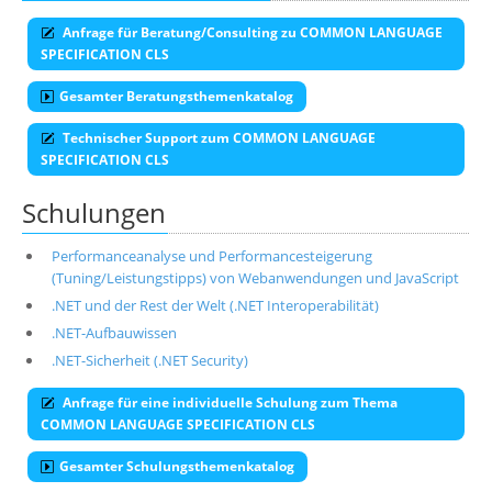
Anfrage für Beratung/Consulting zu COMMON LANGUAGE
SPECIFICATION CLS
Gesamter Beratungsthemenkatalog
Technischer Support zum COMMON LANGUAGE
SPECIFICATION CLS
Schulungen
Performanceanalyse und Performancesteigerung
(Tuning/Leistungstipps) von Webanwendungen und JavaScript
.NET und der Rest der Welt (.NET Interoperabilität)
.NET-Aufbauwissen
.NET-Sicherheit (.NET Security)
Anfrage für eine individuelle Schulung zum Thema
COMMON LANGUAGE SPECIFICATION CLS
Gesamter Schulungsthemenkatalog