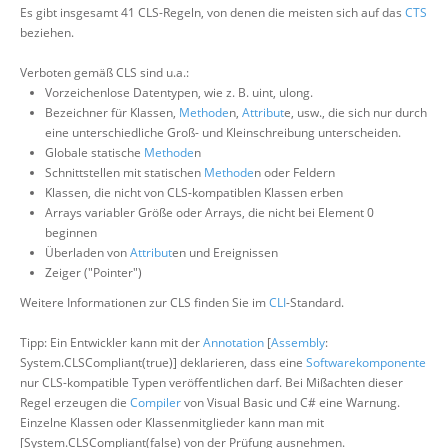
Es gibt insgesamt 41 CLS-Regeln, von denen die meisten sich auf das
CTS
beziehen.
Verboten gemäß CLS sind u.a.:
Vorzeichenlose Datentypen, wie z. B. uint, ulong.
Bezeichner für Klassen,
Methode
n,
Attribut
e, usw., die sich nur durch
eine unterschiedliche Groß- und Kleinschreibung unterscheiden.
Globale statische
Methode
n
Schnittstellen mit statischen
Methode
n oder Feldern
Klassen, die nicht von CLS-kompatiblen Klassen erben
Arrays variabler Größe oder Arrays, die nicht bei Element 0
beginnen
Überladen von
Attribut
en und Ereignissen
Zeiger ("Pointer")
Weitere Informationen zur CLS finden Sie im
CLI
-Standard.
Tipp: Ein Entwickler kann mit der
Annotation
[
Assembly
:
System.CLSCompliant(true)] deklarieren, dass eine
Softwarekomponente
nur CLS-kompatible Typen veröffentlichen darf. Bei Mißachten dieser
Regel erzeugen die
Compiler
von Visual Basic und C# eine Warnung.
Einzelne Klassen oder Klassenmitglieder kann man mit
[System.CLSCompliant(false) von der Prüfung ausnehmen.