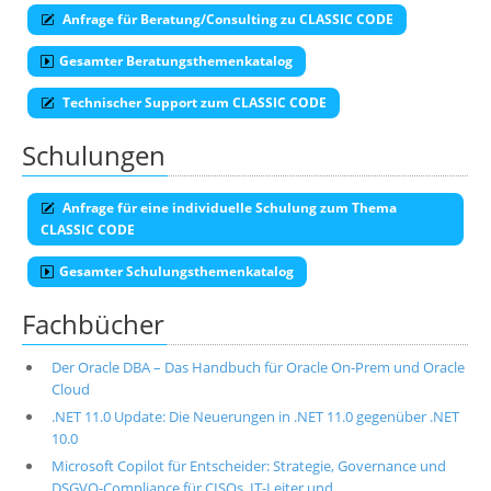
Anfrage für Beratung/Consulting zu CLASSIC CODE
Gesamter Beratungsthemenkatalog
Technischer Support zum CLASSIC CODE
Schulungen
Anfrage für eine individuelle Schulung zum Thema
CLASSIC CODE
Gesamter Schulungsthemenkatalog
Fachbücher
Der Oracle DBA – Das Handbuch für Oracle On-Prem und Oracle
Cloud
.NET 11.0 Update: Die Neuerungen in .NET 11.0 gegenüber .NET
10.0
Microsoft Copilot für Entscheider: Strategie, Governance und
DSGVO-Compliance für CISOs, IT-Leiter und