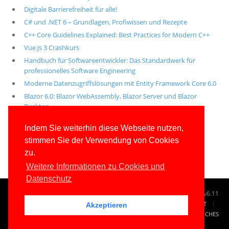
Digitale Barrierefreiheit für alle!
C# und .NET 6 – Grundlagen, Profiwissen und Rezepte
C++ Core Guidelines Explained: Best Practices for Modern C++
Vue.js 3 Crashkurs
Handbuch für Softwareentwickler: Das Standardwerk für
professionelles Software Engineering
Moderne Datenzugriffslösungen mit Entity Framework Core 6.0
Blazor 6.0: Blazor WebAssembly, Blazor Server und Blazor
Desktop
Alle unsere aktuellen Fachbücher
Indem Sie weiterhin diese Webseite nutzen,
stimmen Sie der Verwendung von Cookies
E-Book-Abo für ab 99 Euro im Jahr
zu.
Weitere Informationen zu Cookies und
Datenschutz
© 1996-2026
www.IT-Visions.de
-
Dr. Holger Schwichtenberg
v6.11
START
SUCHE
TAG CLOUD
SITEMAP
KONTAKT
Akzeptieren
IMPRESSUM
RECHTLICHES