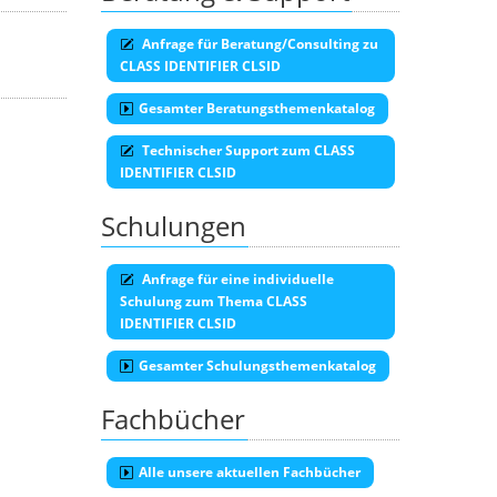
Anfrage für Beratung/Consulting zu
CLASS IDENTIFIER CLSID
Gesamter Beratungsthemenkatalog
Technischer Support zum CLASS
IDENTIFIER CLSID
Schulungen
Anfrage für eine individuelle
Schulung zum Thema CLASS
IDENTIFIER CLSID
Gesamter Schulungsthemenkatalog
Fachbücher
Alle unsere aktuellen Fachbücher