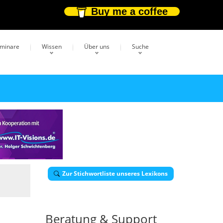
Buy me a coffee
eminare
Wissen
Über uns
Suche
Zur Stichwortliste unseres Lexikons
Beratung & Support