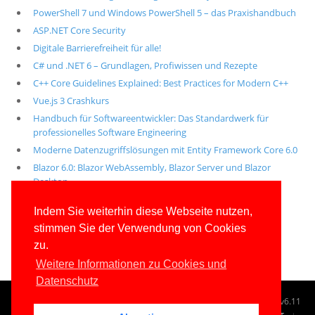
PowerShell 7 und Windows PowerShell 5 – das Praxishandbuch
ASP.NET Core Security
Digitale Barrierefreiheit für alle!
C# und .NET 6 – Grundlagen, Profiwissen und Rezepte
C++ Core Guidelines Explained: Best Practices for Modern C++
Vue.js 3 Crashkurs
Handbuch für Softwareentwickler: Das Standardwerk für
professionelles Software Engineering
Moderne Datenzugriffslösungen mit Entity Framework Core 6.0
Blazor 6.0: Blazor WebAssembly, Blazor Server und Blazor
Desktop
Alle unsere aktuellen Fachbücher
Indem Sie weiterhin diese Webseite nutzen,
stimmen Sie der Verwendung von Cookies
E-Book-Abo für ab 99 Euro im Jahr
zu.
Weitere Informationen zu Cookies und
Datenschutz
© 1996-2026
www.IT-Visions.de
-
Dr. Holger Schwichtenberg
v6.11