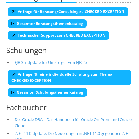
Anfrage für Beratung/Consulting zu CHECKED EXCEPTION
Gesamter Beratungsthemenkatalog
Technischer Support zum CHECKED EXCEPTION
Schulungen
EJB 3.x Update für Umsteiger von EJB 2.x
Anfrage für eine individuelle Schulung zum Thema
CHECKED EXCEPTION
Gesamter Schulungsthemenkatalog
Fachbücher
Der Oracle DBA – Das Handbuch für Oracle On-Prem und Oracle
Cloud
.NET 11.0 Update: Die Neuerungen in .NET 11.0 gegenüber .NET