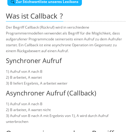
Zur Stichwortliste unseres Lexikons
Über uns
Was ist
Callback
?
Suche
Der Begriff Callback (Rückruf) wird in verschiedene
Programmiermodellen verwendet als Begriff für die Möglichkeit, dass
aufgerufener Programmcode seinerseits einen Aufruf zu dem Aufrufer
startet. Ein Callback ist eine asynchrone Operation im Gegensatz zu
einem Rückgabewert auf einen Aufruf.
Synchroner Aufruf
1) Aufruf von A nach B
2) B arbeitet, A wartet
3) B liefert Ergebnis, A arbeitet weiter
Asynchroner Aufruf (Callback)
1) Aufruf von A nach B
2) B arbeitet, A wartet nicht
3) Aufruf von B nach A mit Ergebnis von 1), A wird durch Aufruf
unterbrochen