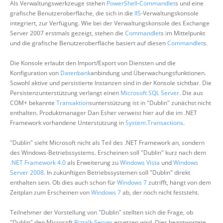
Als Verwaltungswerkzeuge stehen
PowerShell
-
Commandlet
s und eine
grafische Benutzeroberfläche, die sich in die
IIS
-Verwaltungskonsole
integriert, zur Verfügung. Wie bei der Verwaltungskonsole des Exchange
Server 2007 erstmals gezeigt, stehen die
Commandlet
s im Mittelpunkt
und die grafische Benutzeroberfläche basiert auf diesen
Commandlet
s.
Die Konsole erlaubt den Import/Export von Diensten und die
Konfiguration von
Datenbank
anbindung und Überwachungsfunktionen.
Sowohl aktive und persistierte Instanzen sind in der Konsole sichtbar. Die
Persistenzunterstützung verlangt einen
Microsoft SQL Server
. Die aus
COM+ bekannte
Transaktion
sunterstützung ist in "Dublin" zunächst nicht
enthalten. Produktmanager Dan Esher verweist hier auf die im .NET
Framework vorhandene Unterstützung in
System.Transactions
.
"Dublin" sieht Microsoft nicht als Teil des .NET Framework an, sondern
des Windows-Betriebssystems. Erscheinen soll "Dublin" kurz nach dem
.NET Framework 4.0
als Erweiterung zu
Windows Vista
und
Windows
Server 2008
. In zukünftigen Betriebssystemen soll "Dublin" direkt
enthalten sein. Ob dies auch schon für
Windows 7
zutrifft, hängt von dem
Zeitplan zum Erscheinen von
Windows 7
ab, der noch nicht feststeht.
Teilnehmer der Vorstellung von "Dublin" stellten sich die Frage, ob
"Dublin" den Microsoft
Biztalk Server
ersetzen wird. Dies beantwortete