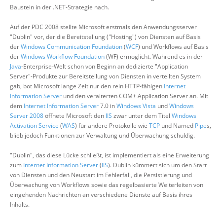
Baustein in der .NET-Strategie nach.
Auf der PDC 2008 stellte Microsoft erstmals den Anwendungsserver
"Dublin" vor, der die Bereitstellung ("Hosting") von Diensten auf Basis
der
Windows Communication Foundation
(
WCF
) und Workflows auf Basis
der
Windows Workflow Foundation
(WF) ermöglicht. Während es in der
Java
-Enterprise-Welt schon von Beginn an dedizierte "Application
Server"-Produkte zur Bereitstellung von Diensten in verteilten System
gab, bot Microsoft lange Zeit nur den rein HTTP-fähigen
Internet
Information Server
und den veralterten COM+ Application Server an. Mit
dem
Internet Information Server
7.0 in
Windows Vista
und
Windows
Server 2008
öffnete Microsoft den
IIS
zwar unter dem Titel
Windows
Activation Service
(
WAS
) für andere Protokolle wie
TCP
und Named
Pipe
s,
blieb jedoch Funktionen zur Verwaltung und Überwachung schuldig.
"Dublin", das diese Lücke schließt, ist implementiert als eine Erweiterung
zum
Internet Information Server
(
IIS
). Dublin kümmert sich um den Start
von Diensten und den Neustart im Fehlerfall, die Persistierung und
Überwachung von Workflows sowie das regelbasierte Weiterleiten von
eingehenden Nachrichten an verschiedene Dienste auf Basis ihres
Inhalts.