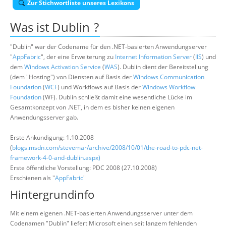
Zur Stichwortliste unseres Lexikons
Über uns
Was ist
Dublin
?
Suche
"Dublin" war der Codename für den .NET-basierten Anwendungserver
"
AppFabric
", der eine Erweiterung zu
Internet Information Server
(
IIS
) und
dem
Windows Activation Service
(
WAS
). Dublin dient der Bereitstellung
(dem "Hosting") von Diensten auf Basis der
Windows Communication
Foundation
(
WCF
) und Workflows auf Basis der
Windows Workflow
Foundation
(WF). Dublin schließt damit eine wesentliche Lücke im
Gesamtkonzept von .NET, in dem es bisher keinen eigenen
Anwendungsserver gab.
Erste Ankündigung: 1.10.2008
(
blogs.msdn.com/stevemar/archive/2008/10/01/the-road-to-pdc-net-
framework-4-0-and-dublin.aspx)
Erste öffentliche Vorstellung: PDC 2008 (27.10.2008)
Erschienen als "
AppFabric
"
Hintergrundinfo
Mit einem eigenen .NET-basierten Anwendungsserver unter dem
Codenamen "Dublin" liefert Microsoft einen seit langem fehlenden