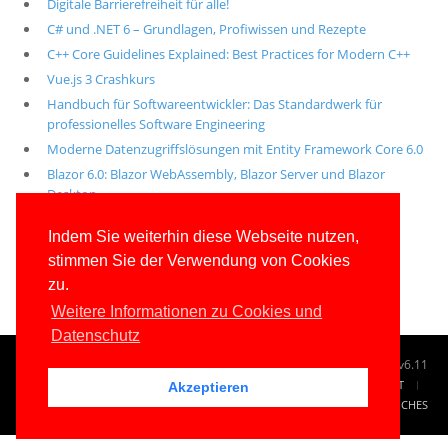
Digitale Barrierefreiheit für alle!
C# und .NET 6 – Grundlagen, Profiwissen und Rezepte
C++ Core Guidelines Explained: Best Practices for Modern C++
Vue.js 3 Crashkurs
Handbuch für Softwareentwickler: Das Standardwerk für
professionelles Software Engineering
Moderne Datenzugriffslösungen mit Entity Framework Core 6.0
Blazor 6.0: Blazor WebAssembly, Blazor Server und Blazor
Desktop
Alle unsere aktuellen Fachbücher
Indem Sie weiterhin diese Webseite nutzen,
stimmen Sie der Verwendung von Cookies
E-Book-Abo für ab 99 Euro im Jahr
zu.
Weitere Informationen zu Cookies und
Datenschutz
© 1996-2026
www.IT-Visions.de
-
Dr. Holger Schwichtenberg
v6.11
START
SUCHE
TAG CLOUD
SITEMAP
KONTAKT
Akzeptieren
IMPRESSUM
RECHTLICHES