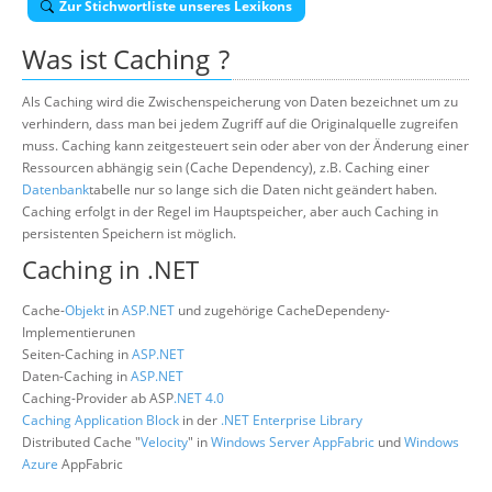
Zur Stichwortliste unseres Lexikons
Über uns
Was ist
Caching
?
Suche
Als Caching wird die Zwischenspeicherung von Daten bezeichnet um zu
verhindern, dass man bei jedem Zugriff auf die Originalquelle zugreifen
muss. Caching kann zeitgesteuert sein oder aber von der Änderung einer
Ressourcen abhängig sein (Cache Dependency), z.B. Caching einer
Datenbank
tabelle nur so lange sich die Daten nicht geändert haben.
Caching erfolgt in der Regel im Hauptspeicher, aber auch Caching in
persistenten Speichern ist möglich.
Caching in .NET
Cache-
Objekt
in
ASP.NET
und zugehörige CacheDependeny-
Implementierunen
Seiten-Caching in
ASP.NET
Daten-Caching in
ASP.NET
Caching-Provider ab ASP
.NET 4.0
Caching Application Block
in der
.NET Enterprise Library
Distributed Cache "
Velocity
" in
Windows Server AppFabric
und
Windows
Azure
AppFabric