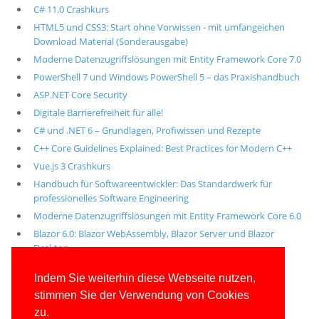
C# 11.0 Crashkurs
HTML5 und CSS3: Start ohne Vorwissen - mit umfangeichen
Download Material (Sonderausgabe)
Moderne Datenzugriffslösungen mit Entity Framework Core 7.0
PowerShell 7 und Windows PowerShell 5 – das Praxishandbuch
ASP.NET Core Security
Digitale Barrierefreiheit für alle!
C# und .NET 6 – Grundlagen, Profiwissen und Rezepte
C++ Core Guidelines Explained: Best Practices for Modern C++
Vue.js 3 Crashkurs
Handbuch für Softwareentwickler: Das Standardwerk für
professionelles Software Engineering
Moderne Datenzugriffslösungen mit Entity Framework Core 6.0
Blazor 6.0: Blazor WebAssembly, Blazor Server und Blazor
Desktop
Alle unsere aktuellen Fachbücher
Indem Sie weiterhin diese Webseite nutzen,
stimmen Sie der Verwendung von Cookies
E-Book-Abo für ab 99 Euro im Jahr
zu.