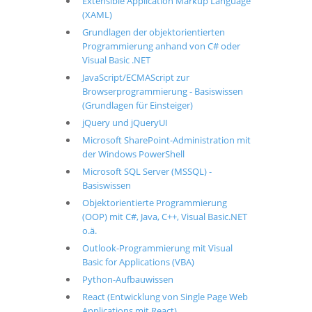
Extensible Application Markup Language
(XAML)
Grundlagen der objektorientierten
Programmierung anhand von C# oder
Visual Basic .NET
JavaScript/ECMAScript zur
Browserprogrammierung - Basiswissen
(Grundlagen für Einsteiger)
jQuery und jQueryUI
Microsoft SharePoint-Administration mit
der Windows PowerShell
Microsoft SQL Server (MSSQL) -
Basiswissen
Objektorientierte Programmierung
(OOP) mit C#, Java, C++, Visual Basic.NET
o.ä.
Outlook-Programmierung mit Visual
Basic for Applications (VBA)
Python-Aufbauwissen
React (Entwicklung von Single Page Web
Applications mit React)