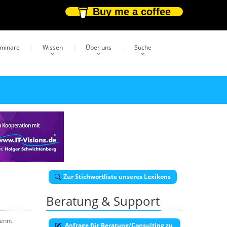
Buy me a coffee
eminare
Wissen
Über uns
Suche
Zur Stichwortliste unseres Lexikons
Beratung & Support
ennt.
Anfrage für Beratung/Consulting zu