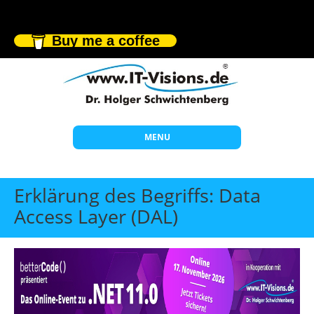
Buy me a coffee
MENU
Start
Erklärung des Begriffs: Data
Themen
Access Layer (DAL)
Beratung
Individuelle Schulungen
Offene Seminare
Wissen