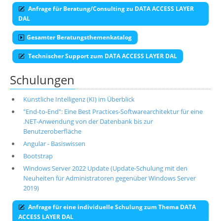
Anfrage für Beratung/Consulting zu DATA ACCESS LAYER
DAL
Gesamter Beratungsthemenkatalog
Technischer Support zum DATA ACCESS LAYER DAL
Schulungen
Künstliche Intelligenz (KI) im Überblick
"End-to-End": Eine Best Practices-Softwarearchitektur für eine
.NET-Anwendung von der Datenbank bis zur
Benutzeroberfläche
Angular - Basiswissen
Bootstrap
Windows Server 2022 Update (Update-Schulung mit den
Neuheiten für Administratoren gegenüber Windows Server
2019)
Anfrage für eine individuelle Schulung zum Thema DATA
ACCESS LAYER DAL