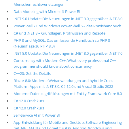
Menschenrechtsverletzungen
Data Modeling with Microsoft Power BI
.NET 9.0 Update: Die Neuerungen in .NET 9.0 gegenüber .NET 8.0
PowerShell 7 und Windows PowerShell 5 – das Praxishandbuch
C# und .NET 8 – Grundlagen, Profiwissen und Rezepte
PHP 8 und MySQL: Das umfassende Handbuch zu PHP 8
(Neuauflage zu PHP 8.3)
.NET 8.0 Update: Die Neuerungen in .NET 8.0 gegenüber .NET 7.0
Concurrency with Modern C++: What every professional C++
programmer should know about concurrency
C++20: Get the Details
Blazor 8.0: Moderne Webanwendungen und hybride Cross-
Platform-Apps mit .NET 8.0, C# 12.0 und Visual Studio 2022
Moderne Datenzugriffslösungen mit Entity Framework Core 8.0
C# 12.0 Crashkurs
C# 12.0 Crashkurs
Self-Service AI mit Power BI
App-Entwicklung für Mobile und Desktop: Software Engineering
mit .NET MAUI und Comet für iOS, Android, Windows und