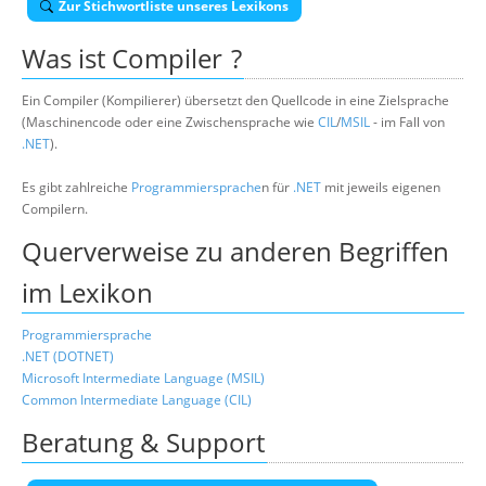
Zur Stichwortliste unseres Lexikons
Über uns
Was ist
Compiler
?
Suche
Ein Compiler (Kompilierer) übersetzt den Quellcode in eine Zielsprache
(Maschinencode oder eine Zwischensprache wie
CIL
/
MSIL
- im Fall von
.NET
).
Es gibt zahlreiche
Programmiersprache
n für
.NET
mit jeweils eigenen
Compilern.
Querverweise zu anderen Begriffen
im Lexikon
Programmiersprache
.NET (DOTNET)
Microsoft Intermediate Language (MSIL)
Common Intermediate Language (CIL)
Beratung & Support