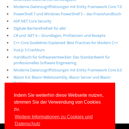
Moderne Datenzugriffslösungen mit Entity Framework Core 7.0
PowerShell 7 und Windows PowerShell 5 – das Praxishandbuch
ASP.NET Core Security
Digitale Barrierefreiheit für alle!
C# und .NET 6 – Grundlagen, Profiwissen und Rezepte
C++ Core Guidelines Explained: Best Practices for Modern C++
Vue.js 3 Crashkurs
Handbuch für Softwareentwickler: Das Standardwerk für
professionelles Software Engineering
Moderne Datenzugriffslösungen mit Entity Framework Core 6.0
Blazor 6.0: Blazor WebAssembly, Blazor Server und Blazor
Desktop
Alle unsere aktuellen Fachbücher
Indem Sie weiterhin diese Webseite nutzen,
stimmen Sie der Verwendung von Cookies
E-Book-Abo für ab 99 Euro im Jahr
zu.
Weitere Informationen zu Cookies und
Datenschutz