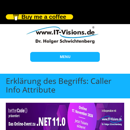
Buy me a coffee
MENU
Start
Erklärung des Begriffs: Caller
Themen
Info Attribute
Beratung
Individuelle Schulungen
Offene Seminare
Wissen