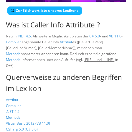
Über uns
Zur Stichwortliste unseres Lexikons
Suche
Was ist
Caller Info Attribute
?
Neu in
.NET 4.5
: Als weitere Möglichkeit bieten der
C# 5.0
- und
VB 11.0
-
Compiler
sogenannte Caller Info
Attribut
es ([CallerFilePaht]
[CallerLineNumer], [CallerMemberName]), mit denen man
Methode
nparameter annotieren kann. Dadurch erhält die gerufene
Methode
Informationen über den Aufrufer (vgl.
_FILE__ und __LINE_
in
C++).
Querverweise zu anderen Begriffen
im Lexikon
Attribut
Compiler
.NET 4.5
Methode
Visual Basic 2012 (VB 11.0)
CSharp 5.0 (C# 5.0)