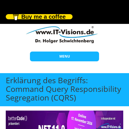
Buy me a coffee
MENU
Start
Erklärung des Begriffs:
Themen
Command Query Responsibility
Segregation (CQRS)
Beratung
Individuelle Schulungen
Offene Seminare
Wissen