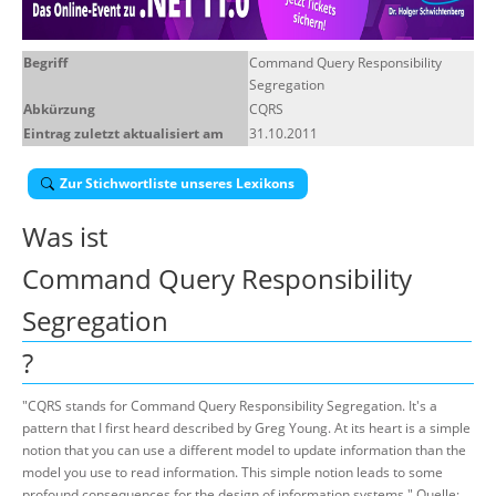
Über uns
Begriff
Command Query Responsibility
Suche
Segregation
Abkürzung
CQRS
Eintrag zuletzt aktualisiert am
31.10.2011
Zur Stichwortliste unseres Lexikons
Was ist
Command Query Responsibility
Segregation
?
"CQRS stands for Command Query Responsibility Segregation. It's a
pattern that I first heard described by Greg Young. At its heart is a simple
notion that you can use a different model to update information than the
model you use to read information. This simple notion leads to some
profound consequences for the design of information systems." Quelle: