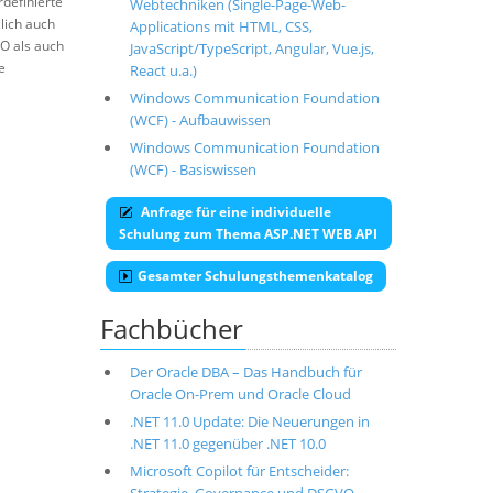
definierte
Webtechniken (Single-Page-Web-
lich auch
Applications mit HTML, CSS,
FO als auch
JavaScript/TypeScript, Angular, Vue.js,
e
React u.a.)
Windows Communication Foundation
(WCF) - Aufbauwissen
Windows Communication Foundation
(WCF) - Basiswissen
Anfrage für eine individuelle
Schulung zum Thema ASP.NET WEB API
Gesamter Schulungsthemenkatalog
Fachbücher
Der Oracle DBA – Das Handbuch für
Oracle On-Prem und Oracle Cloud
.NET 11.0 Update: Die Neuerungen in
.NET 11.0 gegenüber .NET 10.0
Microsoft Copilot für Entscheider: