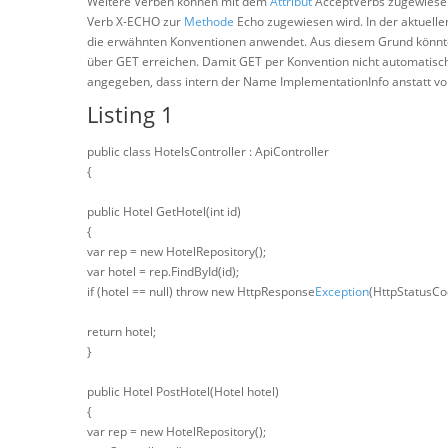
Weitere Verben können mit dem
Attribut
AcceptVerbs zugewiesen 
Verb X-ECHO zur
Methode
Echo zugewiesen wird. In der aktuelle
die erwähnten Konventionen anwendet. Aus diesem Grund könnte
über GET erreichen. Damit GET per Konvention nicht automatisc
angegeben, dass intern der Name ImplementationInfo anstatt vo
Listing 1
public class HotelsController : ApiController
{
public Hotel GetHotel(int id)
{
var rep = new HotelRepository();
var hotel = rep.FindById(id);
if (hotel == null) throw new HttpResponse
Exception
(HttpStatusCo
return hotel;
}
public Hotel PostHotel(Hotel hotel)
{
var rep = new HotelRepository();