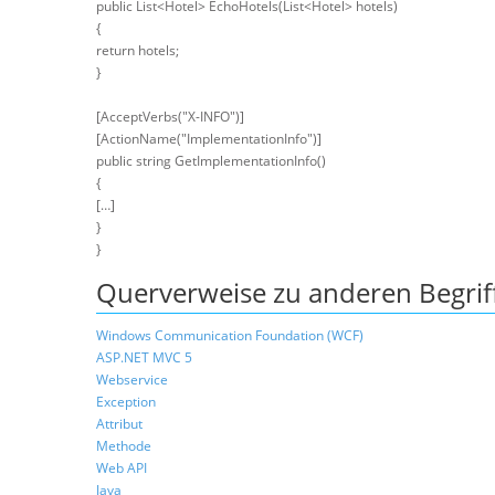
public List<Hotel> EchoHotels(List<Hotel> hotels)
{
return hotels;
}
[AcceptVerbs("X-INFO")]
[ActionName("ImplementationInfo")]
public string GetImplementationInfo()
{
[…]
}
}
Querverweise zu anderen Begrif
Windows Communication Foundation (WCF)
ASP.NET MVC 5
Webservice
Exception
Attribut
Methode
Web API
Java