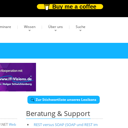
Buy me a coffee
eminare
Wissen
Über uns
Suche
Zur Stichwortliste unseres Lexikons
Beratung & Support
P.NET
Web
REST versus SOAP (SOAP und REST im