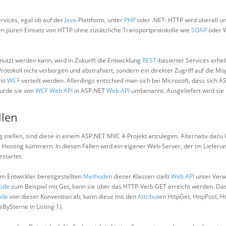
rvices, egal ob auf der
Java
-Plattform, unter
PHP
oder .NET: HTTP wird überall un
n puren Einsatz von HTTP ohne zusätzliche Transportprotokolle wie
SOAP
oder 
tzt werden kann, wird in Zukunft die Entwicklung
REST
-basierter Services erheb
otokoll nicht verborgen und abstrahiert, sondern ein direkter Zugriff auf die Mö
it
WCF
verteilt werden. Allerdings entschied man sich bei Microsoft, dass sich 
urde sie von
WCF
Web API
in ASP.NET
Web API
umbenannt. Ausgeliefert wird sie 
llen
 stellen, sind diese in einem ASP.NET MVC 4-Projekt anzulegen. Alternativ dazu 
s Hosting kümmern. In diesen Fällen wird ein eigener Web-Server, der im Liefer
startet.
vom Entwickler bereitgestellten
Methode
n dieser Klassen stellt
Web API
unter Ver
ode
zum Beispiel mit Get, kann sie über das HTTP-Verb GET erreicht werden. Das
ode
von dieser Konvention ab, kann diese mit den
Attribut
en HttpGet, HttpPost, H
BySterne in Listing 1).