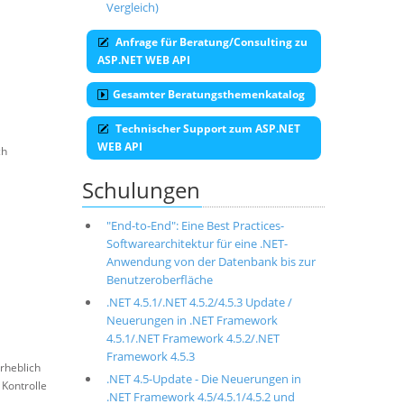
Vergleich)
Anfrage für Beratung/Consulting zu
ASP.NET WEB API
Gesamter Beratungsthemenkatalog
Technischer Support zum ASP.NET
WEB API
ch
Schulungen
"End-to-End": Eine Best Practices-
Softwarearchitektur für eine .NET-
Anwendung von der Datenbank bis zur
Benutzeroberfläche
.NET 4.5.1/.NET 4.5.2/4.5.3 Update /
Neuerungen in .NET Framework
4.5.1/.NET Framework 4.5.2/.NET
Framework 4.5.3
rheblich
.NET 4.5-Update - Die Neuerungen in
 Kontrolle
.NET Framework 4.5/4.5.1/4.5.2 und