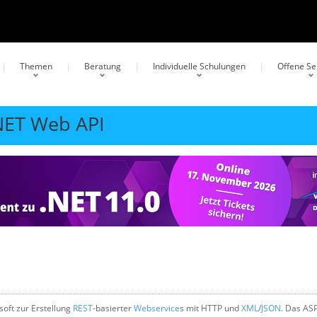
Themen
Beratung
Individuelle Schulungen
Offene S
.NET Web API
soft zur Erstellung
REST
-basierter
Webservice
s mit HTTP und
XML
/
JSON
. Das AS