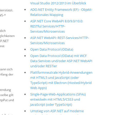
Visual Studio 2012/2013 im Überblick
ADO.NET Entity Framework (EF) - Objekt-
terstützt.
Relationales Mapping
WS-*
ASP.NET Core WebAPI 8.0/9.0/10.0:
RESTful Services/HTTP-
lich
Services/Microservices
glichkeiten
ASP.NET WebAPI: REST-Services/HTTP-
ASP.NET
Services/Microservices
mit
Open Data Protocol (OData)
Open Data Protocol (OData) mit WCF
Data Services und/oder ASP.NET WebAPI
und/oder RESTier
kann sich
Plattformneutrale Hybrid-Anwendungen
umfang der
mit HTML5 und JavaScript (oder
TypeScript) mit Electron (Hosted/Hybrid
Web Apps)
wendung
Single-Page-Web-Applications (SPAs)
selbe gilt
entwickeln mit HTML5/CSS3 und
ttpPut und
JavaScript (oder TypeScript)
Umstieg von ASP.NET auf moderne