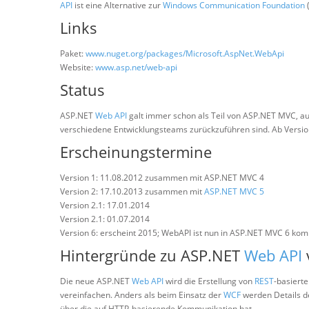
API
ist eine Alternative zur
Windows Communication Foundation
Links
Paket:
www.nuget.org/packages/Microsoft.AspNet.WebApi
Website:
www.asp.net/web-api
Status
ASP.NET
Web API
galt immer schon als Teil von ASP.NET MVC, au
verschiedene Entwicklungsteams zurückzuführen sind. Ab Version 
Erscheinungstermine
Version 1: 11.08.2012 zusammen mit ASP.NET MVC 4
Version 2: 17.10.2013 zusammen mit
ASP.NET MVC 5
Version 2.1: 17.01.2014
Version 2.1: 01.07.2014
Version 6: erscheint 2015; WebAPI ist nun in ASP.NET MVC 6 kompl
Hintergründe zu ASP.NET
Web API
Die neue ASP.NET
Web API
wird die Erstellung von
REST
-basierte
vereinfachen. Anders als beim Einsatz der
WCF
werden Details de
über die auf HTTP-basierende Kommunikation hat.