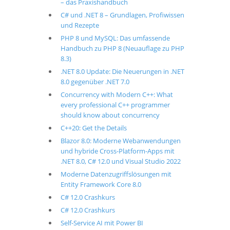
– das Praxishandbuch
C# und .NET 8 – Grundlagen, Profiwissen
und Rezepte
PHP 8 und MySQL: Das umfassende
Handbuch zu PHP 8 (Neuauflage zu PHP
8.3)
.NET 8.0 Update: Die Neuerungen in .NET
8.0 gegenüber .NET 7.0
Concurrency with Modern C++: What
every professional C++ programmer
should know about concurrency
C++20: Get the Details
Blazor 8.0: Moderne Webanwendungen
und hybride Cross-Platform-Apps mit
.NET 8.0, C# 12.0 und Visual Studio 2022
Moderne Datenzugriffslösungen mit
Entity Framework Core 8.0
C# 12.0 Crashkurs
C# 12.0 Crashkurs
Self-Service AI mit Power BI