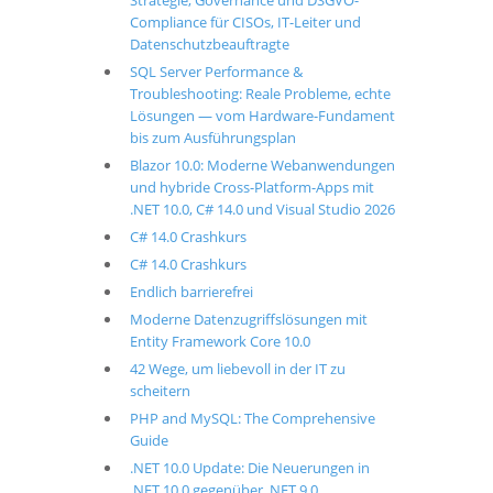
Strategie, Governance und DSGVO-
Compliance für CISOs, IT-Leiter und
Datenschutzbeauftragte
SQL Server Performance &
Troubleshooting: Reale Probleme, echte
Lösungen — vom Hardware-Fundament
bis zum Ausführungsplan
Blazor 10.0: Moderne Webanwendungen
und hybride Cross-Platform-Apps mit
.NET 10.0, C# 14.0 und Visual Studio 2026
C# 14.0 Crashkurs
C# 14.0 Crashkurs
Endlich barrierefrei
Moderne Datenzugriffslösungen mit
Entity Framework Core 10.0
42 Wege, um liebevoll in der IT zu
scheitern
PHP and MySQL: The Comprehensive
Guide
.NET 10.0 Update: Die Neuerungen in
.NET 10.0 gegenüber .NET 9.0