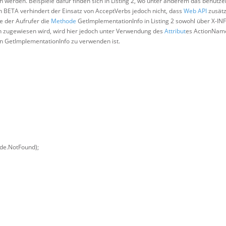
werden. Beispiele dafür finden sich in Listing 2, wo unter anderem das benutzer
n BETA verhindert der Einsatz von AcceptVerbs jedoch nicht, dass
Web API
zusätz
 der Aufrufer die
Methode
GetImplementationInfo in Listing 2 sowohl über X-IN
h zugewiesen wird, wird hier jedoch unter Verwendung des
Attribut
es ActionNam
n GetImplementationInfo zu verwenden ist.
de.NotFound);