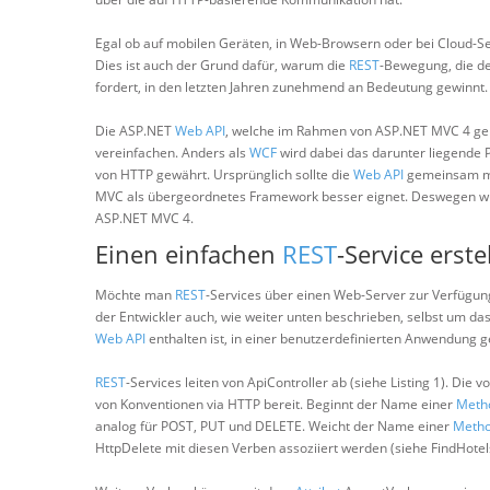
Egal ob auf mobilen Geräten, in Web-Browsern oder bei Cloud-Se
Dies ist auch der Grund dafür, warum die
REST
-Bewegung, die de
fordert, in den letzten Jahren zunehmend an Bedeutung gewinnt.
Die ASP.NET
Web API
, welche im Rahmen von ASP.NET MVC 4 genu
vereinfachen. Anders als
WCF
wird dabei das darunter liegende Pr
von HTTP gewährt. Ursprünglich sollte die
Web API
gemeinsam m
MVC als übergeordnetes Framework besser eignet. Deswegen w
ASP.NET MVC 4.
Einen einfachen
REST
-Service erste
Möchte man
REST
-Services über einen Web-Server zur Verfügung
der Entwickler auch, wie weiter unten beschrieben, selbst um da
Web API
enthalten ist, in einer benutzerdefinierten Anwendung ge
REST
-Services leiten von ApiController ab (siehe Listing 1). Die 
von Konventionen via HTTP bereit. Beginnt der Name einer
Meth
analog für POST, PUT und DELETE. Weicht der Name einer
Meth
HttpDelete mit diesen Verben assoziiert werden (siehe FindHotels