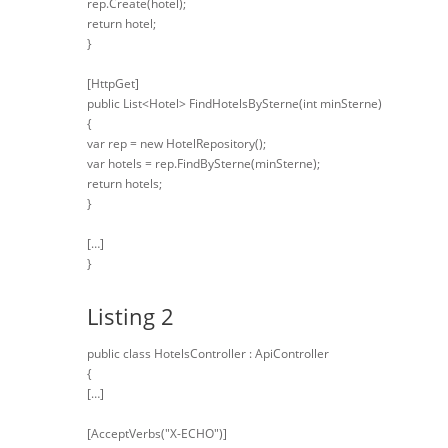
rep.Create(hotel);
return hotel;
}
[HttpGet]
public List<Hotel> FindHotelsBySterne(int minSterne)
{
var rep = new HotelRepository();
var hotels = rep.FindBySterne(minSterne);
return hotels;
}
[…]
}
Listing 2
public class HotelsController : ApiController
{
[…]
[AcceptVerbs("X-ECHO")]