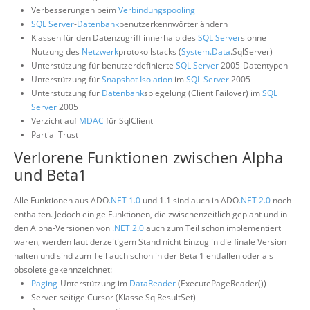
Verbesserungen beim
Verbindungspooling
SQL Server
-
Datenbank
benutzerkennwörter ändern
Klassen für den Datenzugriff innerhalb des
SQL Server
s ohne
Nutzung des
Netzwerk
protokollstacks (
System.Data
.SqlServer)
Unterstützung für benutzerdefinierte
SQL Server
2005-Datentypen
Unterstützung für
Snapshot Isolation
im
SQL Server
2005
Unterstützung für
Datenbank
spiegelung (Client Failover) im
SQL
Server
2005
Verzicht auf
MDAC
für SqlClient
Partial Trust
Verlorene Funktionen zwischen Alpha
und Beta1
Alle Funktionen aus ADO
.NET 1.0
und 1.1 sind auch in ADO
.NET 2.0
noch
enthalten. Jedoch einige Funktionen, die zwischenzeitlich geplant und in
den Alpha-Versionen von
.NET 2.0
auch zum Teil schon implementiert
waren, werden laut derzeitigem Stand nicht Einzug in die finale Version
halten und sind zum Teil auch schon in der Beta 1 entfallen oder als
obsolete gekennzeichnet:
Paging
-Unterstützung im
DataReader
(ExecutePageReader())
Server-seitige Cursor (Klasse SqlResultSet)