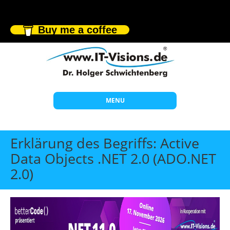
Buy me a coffee
MENU
Start
Erklärung des Begriffs: Active
Themen
Data Objects .NET 2.0 (ADO.NET
2.0)
Beratung
Individuelle Schulungen
Offene Seminare
Wissen