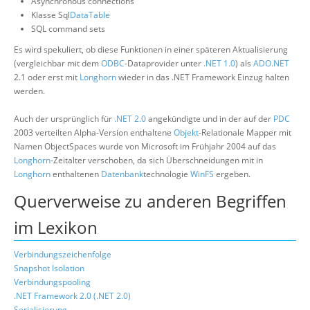
Asynchronous connections
Klasse Sql
DataTable
SQL command sets
Es wird spekuliert, ob diese Funktionen in einer späteren Aktualisierung
(vergleichbar mit dem
ODBC
-Dataprovider unter
.NET 1.0
) als
ADO.NET
2.1 oder erst mit
Longhorn
wieder in das .NET Framework Einzug halten
werden.
Auch der ursprünglich für
.NET 2.0
angekündigte und in der auf der
PDC
2003 verteilten Alpha-Version enthaltene
Objekt
-Relationale Mapper mit
Namen ObjectSpaces wurde von Microsoft im Frühjahr 2004 auf das
Longhorn
-Zeitalter verschoben, da sich Überschneidungen mit in
Longhorn
enthaltenen
Datenbank
technologie
WinFS
ergeben.
Querverweise zu anderen Begriffen
im Lexikon
Verbindungszeichenfolge
Snapshot Isolation
Verbindungspooling
.NET Framework 2.0 (.NET 2.0)
Serialisierung