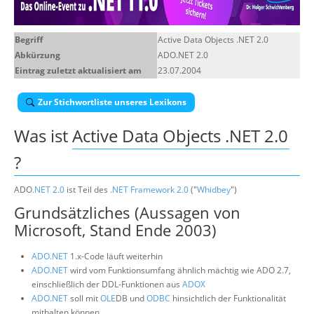
Über uns
Begriff
Active Data Objects .NET 2.0
Suche
Abkürzung
ADO.NET 2.0
Eintrag zuletzt aktualisiert am
23.07.2004
Zur Stichwortliste unseres Lexikons
Was ist
Active Data Objects .NET 2.0
?
ADO
.NET 2.0
ist Teil des
.NET Framework 2.0
("
Whidbey
")
Grundsätzliches (Aussagen von
Microsoft, Stand Ende 2003)
ADO.NET
1.x-Code läuft weiterhin
ADO.NET
wird vom Funktionsumfang ähnlich mächtig wie ADO 2.7,
einschließlich der DDL-Funktionen aus
ADOX
ADO.NET
soll mit
OLE
DB und
ODBC
hinsichtlich der Funktionalität
mithalten können