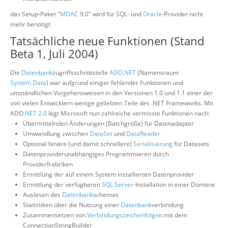
das Setup-Paket "
MDAC
9.0" wird für SQL- und
Oracle
-Provider nicht
mehr benötigt
Tatsächliche neue Funktionen (Stand
Beta 1, Juli 2004)
Die
Datenbank
zugriffsschnittstelle
ADO.NET
(Namensraum
System.Data
) war aufgrund einiger fehlender Funktionen und
umständlichen Vorgehensweisen in den Versionen 1.0 und 1.1 einer der
von vielen Entwicklern wenige geliebten Teile des .NET Frameworks. Mit
ADO
.NET 2.0
legt Microsoft nun zahlreiche vermisste Funktionen nach:
Übermittelnden Änderungen (Batchgröße) für Datenadapter
Umwandlung zwischen
DataSet
und
DataReader
Optional binäre (und damit schnellere)
Serialisierung
für Datasets
Datenproviderunabhängiges Programmieren durch
Providerfrabriken
Ermittlung der auf einem System installierten Datenprovider
Ermittlung der verfügbaren
SQL Server
-Installation in einer Domäne
Auslesen des
Datenbank
schemas
Statistiken über die Nutzung einer
Datenbank
verbindung
Zusammensetzen von
Verbindungszeichenfolge
n mit dem
ConnectionStringBuilder