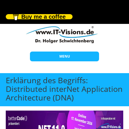
Buy me a coffee
MENU
Start
Erklärung des Begriffs:
Themen
Distributed interNet Application
Architecture (DNA)
Beratung
Individuelle Schulungen
Offene Seminare
Wissen