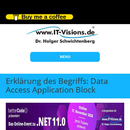
Buy me a coffee
MENU
Start
Erklärung des Begriffs: Data
Themen
Access Application Block
Beratung
Individuelle Schulungen
Offene Seminare
Wissen