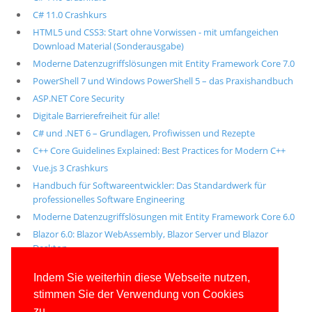
C# 11.0 Crashkurs
HTML5 und CSS3: Start ohne Vorwissen - mit umfangeichen
Download Material (Sonderausgabe)
Moderne Datenzugriffslösungen mit Entity Framework Core 7.0
PowerShell 7 und Windows PowerShell 5 – das Praxishandbuch
ASP.NET Core Security
Digitale Barrierefreiheit für alle!
C# und .NET 6 – Grundlagen, Profiwissen und Rezepte
C++ Core Guidelines Explained: Best Practices for Modern C++
Vue.js 3 Crashkurs
Handbuch für Softwareentwickler: Das Standardwerk für
professionelles Software Engineering
Moderne Datenzugriffslösungen mit Entity Framework Core 6.0
Blazor 6.0: Blazor WebAssembly, Blazor Server und Blazor
Desktop
Alle unsere aktuellen Fachbücher
Indem Sie weiterhin diese Webseite nutzen,
stimmen Sie der Verwendung von Cookies
E-Book-Abo für ab 99 Euro im Jahr
zu.