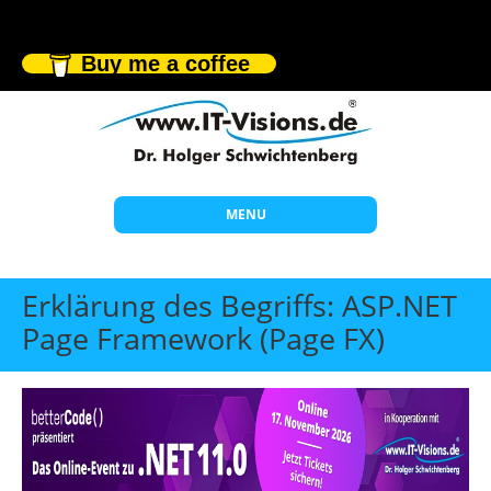
Buy me a coffee
MENU
Start
Erklärung des Begriffs: ASP.NET
Themen
Page Framework (Page FX)
Beratung
Individuelle Schulungen
Offene Seminare
Wissen