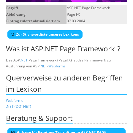
Über uns
Begriff
ASP.NET Page Framework
Abkürzung
Page FX
Suche
Eintrag zuletzt aktualisiert am
07.03.2004
Zur Stichwortliste unseres Lexikons
Was ist
ASP.NET Page Framework
?
Das ASP
.NET
Page Framework (PageFX) ist das Rahmenwerk zur
Ausführung von ASP
.NET
-
Webforms
.
Querverweise zu anderen Begriffen
im Lexikon
Webforms
.NET (DOTNET)
Beratung & Support
Anfrage für Beratung/Consulting zu ASP.NET PAGE