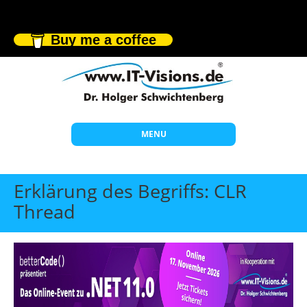
Buy me a coffee
MENU
Start
Erklärung des Begriffs: CLR
Themen
Thread
Beratung
Individuelle Schulungen
Offene Seminare
Wissen