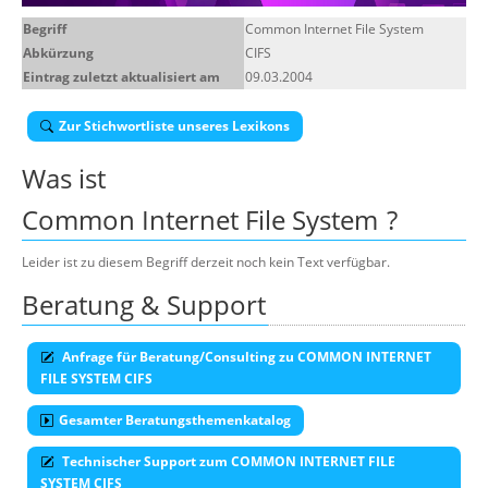
Über uns
Begriff
Common Internet File System
Abkürzung
CIFS
Suche
Eintrag zuletzt aktualisiert am
09.03.2004
Zur Stichwortliste unseres Lexikons
Was ist
Common Internet File System
?
Leider ist zu diesem Begriff derzeit noch kein Text verfügbar.
Beratung & Support
Anfrage für Beratung/Consulting zu COMMON INTERNET
FILE SYSTEM CIFS
Gesamter Beratungsthemenkatalog
Technischer Support zum COMMON INTERNET FILE
SYSTEM CIFS