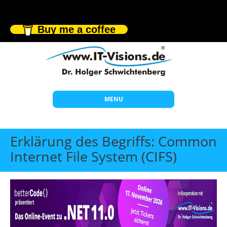
Buy me a coffee
MENU
Start
Erklärung des Begriffs: Common
Themen
Internet File System (CIFS)
Beratung
Individuelle Schulungen
Offene Seminare
Wissen