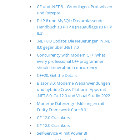
C# und .NET 8 – Grundlagen, Profiwissen
und Rezepte
PHP 8 und MySQL: Das umfassende
Handbuch zu PHP 8 (Neuauflage zu PHP
8.3)
.NET 8.0 Update: Die Neuerungen in .NET
8.0 gegenüber .NET 7.0
Concurrency with Modern C++: What
every professional C++ programmer
should know about concurrency
C++20: Get the Details
Blazor 8.0: Moderne Webanwendungen
und hybride Cross-Platform-Apps mit
.NET 8.0, C# 12.0 und Visual Studio 2022
Moderne Datenzugriffslösungen mit
Entity Framework Core 8.0
C# 12.0 Crashkurs
C# 12.0 Crashkurs
Self-Service AI mit Power BI