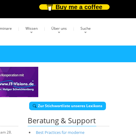
Buy me a coffee
eminare
Wissen
Über uns
Suche
Zur Stichwortliste unseres Lexikons
Beratung & Support
 am 28.
Best Practices für moderne