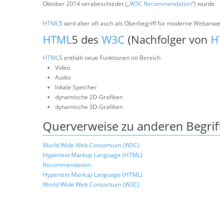
Oktober 2014 verabeschiedet („
W3C
Recommendation
“) wurde.
HTML
5 wird aber oft auch als Oberbegriff für moderne Weban
HTML
5 des
W3C
(Nachfolger von
H
HTML
5 enthält neue Funktionen im Bereich
Video
Audio
lokale Speicher
dynamische 2D-Grafiken
dynamische 3D-Grafiken
Querverweise zu anderen Begrif
World Wide Web Consortium (W3C)
Hypertext Markup Language (HTML)
Recommendation
Hypertext Markup Language (HTML)
World Wide Web Consortium (W3C)