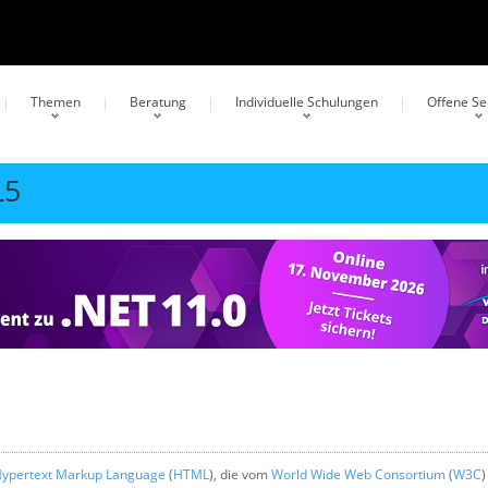
Themen
Beratung
Individuelle Schulungen
Offene S
L5
ypertext Markup Language
(
HTML
), die vom
World Wide Web Consortium
(
W3C
)