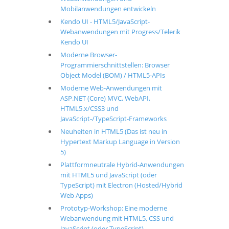
Mobilanwendungen entwickeln
Kendo UI - HTML5/JavaScript-
Webanwendungen mit Progress/Telerik
Kendo UI
Moderne Browser-
Programmierschnittstellen: Browser
Object Model (BOM) / HTML5-APIs
Moderne Web-Anwendungen mit
ASP.NET (Core) MVC, WebAPI,
HTML5.x/CSS3 und
JavaScript-/TypeScript-Frameworks
Neuheiten in HTML5 (Das ist neu in
Hypertext Markup Language in Version
5)
Plattformneutrale Hybrid-Anwendungen
mit HTML5 und JavaScript (oder
TypeScript) mit Electron (Hosted/Hybrid
Web Apps)
Prototyp-Workshop: Eine moderne
Webanwendung mit HTML5, CSS und
JavaScript (oder TypeScript)