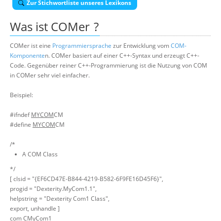
Zur Stichwortliste unseres Lexikons
Über uns
Was ist
COMer
?
Suche
COMer ist eine
Programmiersprache
zur Entwicklung vom
COM-
Komponente
n. COMer basiert auf einer C++-Syntax und erzeugt C++-
Code. Gegenüber reiner C++-Programmierung ist die Nutzung von COM
in COMer sehr viel einfacher.
Beispiel:
#ifndef
MYCOM
CM
#define
MYCOM
CM
/*
A COM Class
*/
[ clsid = "{EF6CD47E-B844-4219-B582-6F9FE16D45F6}",
progid = "Dexterity.MyCom1.1",
helpstring = "Dexterity Com1 Class",
export, unhandle ]
com CMyCom1