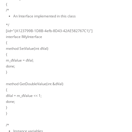
{
/*
An Interface implemented in this class
*/
[iid="{A123799B-1D8B-4efb-8D43-42AE582767C1}"]
interface IMyInterface
{
method SetValue(int dVal)
{
m_dValue = dVal;
done;
}
method GetDoubleValue(int &dVal)
{
dVal = m_dValue << 1;
done;
}
}
/*
Instance variables