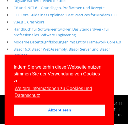
Digitale Barrierefreiheit für alle!
C# und .NET 6 – Grundlagen, Profiwissen und Rezepte
C++ Core Guidelines Explained: Best Practices for Modern C++
Vue.js 3 Crashkurs
Handbuch für Softwareentwickler: Das Standardwerk für
professionelles Software Engineering
Moderne Datenzugriffslösungen mit Entity Framework Core 6.0
Blazor 6.0: Blazor WebAssembly, Blazor Server und Blazor
Desktop
Alle unsere aktuellen Fachbücher
Indem Sie weiterhin diese Webseite nutzen,
stimmen Sie der Verwendung von Cookies
E-Book-Abo für ab 99 Euro im Jahr
zu.
Weitere Informationen zu Cookies und
Datenschutz
© 1996-2026
www.IT-Visions.de
-
Dr. Holger Schwichtenberg
v6.11
START
SUCHE
TAG CLOUD
SITEMAP
KONTAKT
Akzeptieren
IMPRESSUM
RECHTLICHES