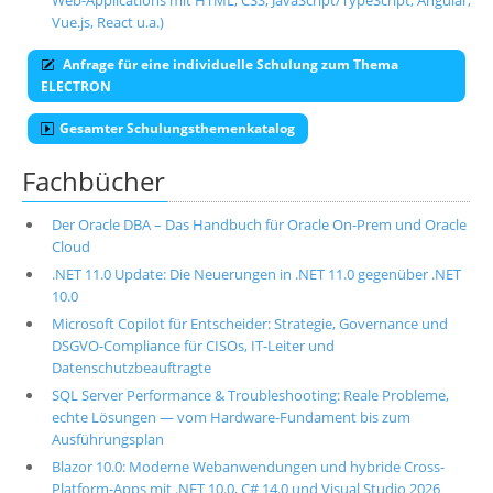
Web-Applications mit HTML, CSS, JavaScript/TypeScript, Angular,
Vue.js, React u.a.)
Anfrage für eine individuelle Schulung zum Thema
ELECTRON
Gesamter Schulungsthemenkatalog
Fachbücher
Der Oracle DBA – Das Handbuch für Oracle On-Prem und Oracle
Cloud
.NET 11.0 Update: Die Neuerungen in .NET 11.0 gegenüber .NET
10.0
Microsoft Copilot für Entscheider: Strategie, Governance und
DSGVO-Compliance für CISOs, IT-Leiter und
Datenschutzbeauftragte
SQL Server Performance & Troubleshooting: Reale Probleme,
echte Lösungen — vom Hardware-Fundament bis zum
Ausführungsplan
Blazor 10.0: Moderne Webanwendungen und hybride Cross-
Platform-Apps mit .NET 10.0, C# 14.0 und Visual Studio 2026