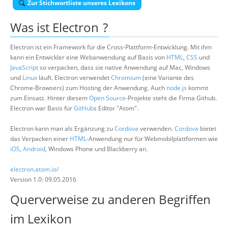
Zur Stichwortliste unseres Lexikons
Über uns
Was ist
Electron
?
Suche
Electron ist ein Framework für die Cross-Plattform-Entwicklung. Mit ihm
kann ein Entwickler eine Webanwendung auf Basis von
HTML
,
CSS
und
JavaScript
so verpacken, dass sie native Anwendung auf Mac, Windows
und
Linux
läuft. Electron verwendet
Chromium
(eine Variante des
Chrome-Browsers) zum Hosting der Anwendung. Auch
node.js
kommt
zum Einsatz. Hinter diesem
Open Source
-Projekte steht die Firma Github.
Electron war Basis für
GitHub
s Editor "Atom".
Electron kann man als Ergänzung zu
Cordova
verwenden.
Cordova
bietet
das Verpacken einer
HTML
-Anwendung nur für Webmobilplattformen wie
iOS
,
Android
, Windows Phone und Blackberry an.
electron.atom.io/
Version 1.0: 09.05.2016
Querverweise zu anderen Begriffen
im Lexikon