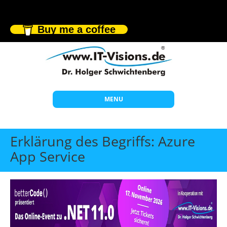
Buy me a coffee
MENU
Start
Erklärung des Begriffs: Azure
Themen
App Service
Beratung
Individuelle Schulungen
Offene Seminare
Wissen