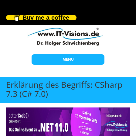
Buy me a coffee
MENU
Start
Erklärung des Begriffs: CSharp
Themen
7.3 (C# 7.0)
Beratung
Individuelle Schulungen
Offene Seminare
Wissen