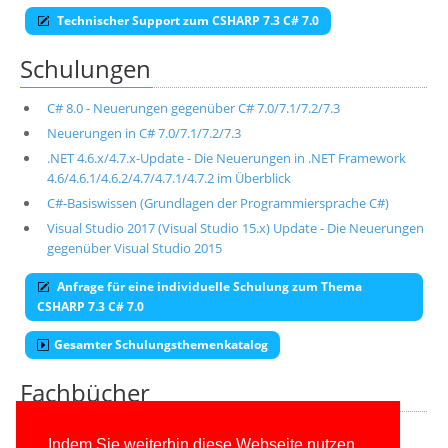
Technischer Support zum CSHARP 7.3 C# 7.0
Schulungen
C# 8.0 - Neuerungen gegenüber C# 7.0/7.1/7.2/7.3
Neuerungen in C# 7.0/7.1/7.2/7.3
.NET 4.6.x/4.7.x-Update - Die Neuerungen in .NET Framework
4.6/4.6.1/4.6.2/4.7/4.7.1/4.7.2 im Überblick
C#-Basiswissen (Grundlagen der Programmiersprache C#)
Visual Studio 2017 (Visual Studio 15.x) Update - Die Neuerungen
gegenüber Visual Studio 2015
Anfrage für eine individuelle Schulung zum Thema
CSHARP 7.3 C# 7.0
Gesamter Schulungsthemenkatalog
Fachbücher
Alle unsere aktuellen Fachbücher
Indem Sie weiterhin diese Webseite nutzen,