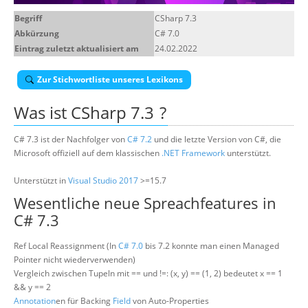
Über uns
Begriff
CSharp 7.3
Abkürzung
C# 7.0
Suche
Eintrag zuletzt aktualisiert am
24.02.2022
Zur Stichwortliste unseres Lexikons
Was ist
CSharp 7.3
?
C# 7.3 ist der Nachfolger von
C# 7.2
und die letzte Version von C#, die
Microsoft offiziell auf dem klassischen
.NET Framework
unterstützt.
Unterstützt in
Visual Studio 2017
>=15.7
Wesentliche neue Spreachfeatures in
C# 7.3
Ref Local Reassignment (In
C# 7.0
bis 7.2 konnte man einen Managed
Pointer nicht wiederverwenden)
Vergleich zwischen Tupeln mit == und !=: (x, y) == (1, 2) bedeutet x == 1
&& y == 2
Annotation
en für Backing
Field
von Auto-Properties