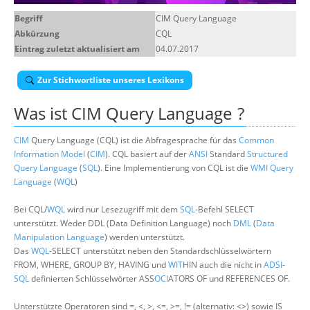
Über uns
Begriff
CIM Query Language
Abkürzung
CQL
Suche
Eintrag zuletzt aktualisiert am
04.07.2017
Zur Stichwortliste unseres Lexikons
Was ist
CIM Query Language
?
CIM
Query Language (CQL) ist die Abfragesprache für das
Common
Information Model
(
CIM
). CQL basiert auf der
ANSI
Standard
Structured
Query Language
(
SQL
). Eine Implementierung von CQL ist die
WMI Query
Language
(
WQL
)
Bei CQL/
WQL
wird nur Lesezugriff mit dem
SQL
-Befehl SELECT
unterstützt. Weder DDL (Data Definition Language) noch
DML
(
Data
Manipulation Language
) werden unterstützt.
Das
WQL
-SELECT unterstützt neben den Standardschlüsselwörtern
FROM, WHERE, GROUP BY, HAVING und
WIT
HIN auch die nicht in
ADSI
-
SQL
definierten Schlüsselwörter ASS
OCI
ATORS OF und REFERENCES OF.
Unterstützte Operatoren sind =, <, >, <=, >=, != (alternativ: <>) sowie IS