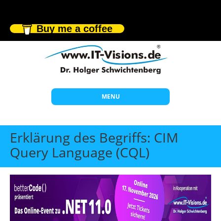
Buy me a coffee
MENU
Start
Erklärung des Begriffs: CIM
Themen
Query Language (CQL)
Beratung
Individuelle Schulungen
Offene Seminare
Wissen