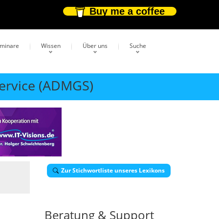
Buy me a coffee
eminare
Wissen
Über uns
Suche
Service (ADMGS)
Zur Stichwortliste unseres Lexikons
Beratung & Support