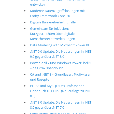
entwickeln
Moderne Datenzugriffslösungen mit
Entity Framework Core 9.0
Digitale Barrierefreiheit für alle!
Gemeinsam für Inklusion:
Kurzgeschichten über digitale
Menschenrechtsverletzungen
Data Modeling with Microsoft Power BI
.NET 9.0 Update: Die Neuerungen in .NET
9.0 gegenüber .NET 8.0
PowerShell 7 und Windows PowerShell 5
– das Praxishandbuch
C# und .NET 8 – Grundlagen, Profiwissen
und Rezepte
PHP 8 und MySQL: Das umfassende
Handbuch zu PHP 8 (Neuauflage zu PHP
8.3)
.NET 8.0 Update: Die Neuerungen in .NET
8.0 gegenüber .NET 7.0
Concurrency with Modern C++: What