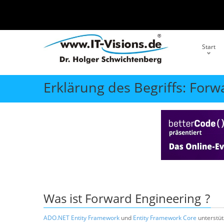
Start
Erklärung des Begriffs: For
Was ist
Forward Engineering
?
ADO.NET Entity Framework
und
Entity Framework Core
unterstüt