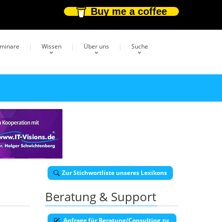
Buy me a coffee
eminare
Wissen
Über uns
Suche
Zur Stichwortliste unseres Lexikons
Beratung & Support
Anfrage für Beratung/Consulting zu