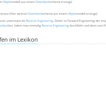
ein
Objekt
modell aus einem
Datenbank
schema erzeugt)
heraus (Hier wird ein
Datenbank
schema aus einem
Objekt
modell erzeugt)
sser unterstützt als
Reverse Engineering
. Daher ist Forward Engineering der em
enbank
en, indem man einmalig
Reverse Engineering
durchführt und dann zum F
fen im Lexikon