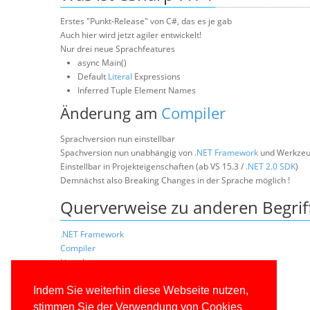
Erstes "Punkt-Release" von C#, das es je gab
Auch hier wird jetzt agiler entwickelt!
Nur drei neue Sprachfeatures
async Main()
Default
Literal
Expressions
Inferred Tuple Element Names
Änderung am
Compiler
Sprachversion nun einstellbar
Spachversion nun unabhängig von
.NET Framework
und Werkzeu
Einstellbar in Projekteigenschaften (ab VS 15.3 /
.NET 2.0
SDK
)
Demnächst also Breaking Changes in der Sprache möglich !
Querverweise zu anderen Begrif
.NET Framework
Compiler
Literal
.NET Framework 2005 (.NET 2.0)
Software Development Kit (SDK)
Indem Sie weiterhin diese Webseite nutzen,
stimmen Sie der Verwendung von Cookies