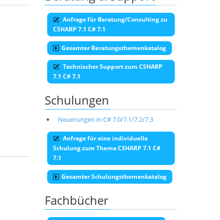
Anfrage für Beratung/Consulting zu
CSHARP 7.1 C# 7.1
Gesamter Beratungsthemenkatalog
Technischer Support zum CSHARP
7.1 C# 7.1
Schulungen
Neuerungen in C# 7.0/7.1/7.2/7.3
Anfrage für eine individuelle
Schulung zum Thema CSHARP 7.1 C#
7.1
Gesamter Schulungsthemenkatalog
Fachbücher