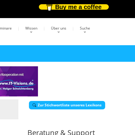
Buy me a coffee
eminare
Wissen
Über uns
Suche
Zur Stichwortliste unseres Lexikons
Beratung & Support