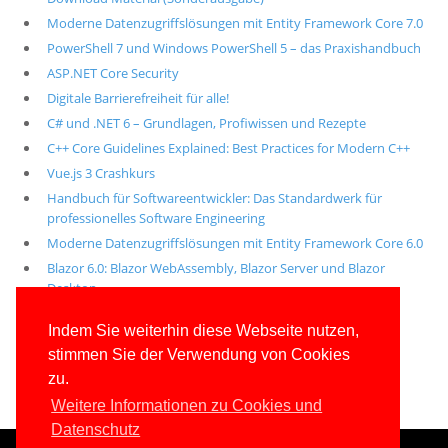
Moderne Datenzugriffslösungen mit Entity Framework Core 7.0
PowerShell 7 und Windows PowerShell 5 – das Praxishandbuch
ASP.NET Core Security
Digitale Barrierefreiheit für alle!
C# und .NET 6 – Grundlagen, Profiwissen und Rezepte
C++ Core Guidelines Explained: Best Practices for Modern C++
Vue.js 3 Crashkurs
Handbuch für Softwareentwickler: Das Standardwerk für
professionelles Software Engineering
Moderne Datenzugriffslösungen mit Entity Framework Core 6.0
Blazor 6.0: Blazor WebAssembly, Blazor Server und Blazor
Desktop
Alle unsere aktuellen Fachbücher
Indem Sie weiterhin diese Webseite nutzen,
stimmen Sie der Verwendung von Cookies
E-Book-Abo für ab 99 Euro im Jahr
zu.
Weitere Informationen zu Cookies und
Datenschutz