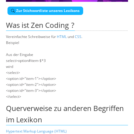
Über uns
Zur Stichwortliste unseres Lexikons
Suche
Was ist
Zen Coding
?
Vereinfachte Schreibweise für
HTML
und
CSS
.
Beispiel
Aus der Eingabe
select>option#item-$*3
wird
<select>
<option id="item-1"></option>
<option id="item-2"></option>
<option id="item-3"></option>
</select>
Querverweise zu anderen Begriffen
im Lexikon
Hypertext Markup Language (HTML)