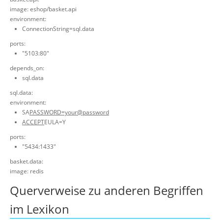
image: eshop/basket.api
environment:
ConnectionString=sql.data
ports:
"5103:80"
depends_on:
sql.data
sql.data:
environment:
SA
PASSWORD=your@password
ACCEPT
EULA=Y
ports:
"5434:1433"
basket.data:
image: redis
Querverweise zu anderen Begriffen
im Lexikon