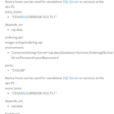
#extra hosts can be used for standalone
SQL Server
or services at the
dev PC
extra_hosts:
"CESA
RDL
SURFBOOK:10.0.75.1"
depends_on:
sql.data
ordering.api:
image: eshop/ordering.api
environment:
ConnectionString=Server=sql.data;Database=Services.OrderingDb;User
Id=sa;Password=your@password
ports:
"5102:80"
#extra hosts can be used for standalone
SQL Server
or services at the
dev PC
extra_hosts:
"CESA
RDL
SURFBOOK:10.0.75.1"
depends_on:
sql.data
basket.api: