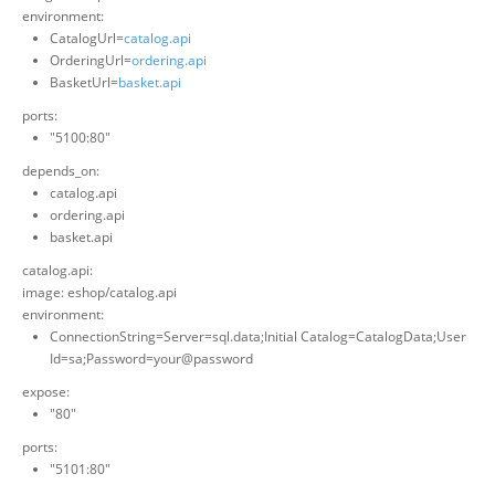
environment:
CatalogUrl=
catalog.api
OrderingUrl=
ordering.api
BasketUrl=
basket.api
ports:
"5100:80"
depends_on:
catalog.api
ordering.api
basket.api
catalog.api:
image: eshop/catalog.api
environment:
ConnectionString=Server=sql.data;Initial Catalog=CatalogData;User
Id=sa;Password=your@password
expose:
"80"
ports:
"5101:80"