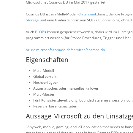
Microsoft hat Cosmos DB im Mai 2017 gestartet.
Cosmos DB ist ein Multi-Modell-
Datenbank
dienst, der die Progr
Storage
und eine limitierte Form von SQL (z.B. ohne Joins, ohne
Auch
BLOB
s können gespeichert werden, dabei wird im Hinterg
programmiert werden (für Stored Procedures, Trigger und User-D
azure.microsoft.com/de-de/services/cosmos-db
Eigenschaften
Multi-Modell
Global verteilt
Hochverfügbar
Automatisches oder manuelles Failover
Multi-Master
Fünf Konsistenzlevel: trong, bounded staleness, session, cons
Reservierbare Kapazitäten
Aussage Microsoft zu den Einsatzg
"Any web, mobile, gaming, and IoT application that needs to hand
times for a variety of data will benefit from Cosmos DB's guarante