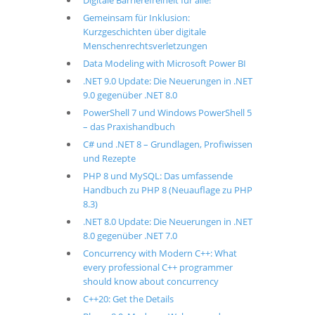
Digitale Barrierefreiheit für alle!
Gemeinsam für Inklusion:
Kurzgeschichten über digitale
Menschenrechtsverletzungen
Data Modeling with Microsoft Power BI
.NET 9.0 Update: Die Neuerungen in .NET
9.0 gegenüber .NET 8.0
PowerShell 7 und Windows PowerShell 5
– das Praxishandbuch
C# und .NET 8 – Grundlagen, Profiwissen
und Rezepte
PHP 8 und MySQL: Das umfassende
Handbuch zu PHP 8 (Neuauflage zu PHP
8.3)
.NET 8.0 Update: Die Neuerungen in .NET
8.0 gegenüber .NET 7.0
Concurrency with Modern C++: What
every professional C++ programmer
should know about concurrency
C++20: Get the Details