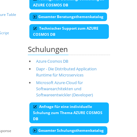
AZURE COSMOS DB
ure Table
Gesamter Beratungsthemenkatalog
Technischer Support zum AZURE
Script
COSMOS DB
Schulungen
Azure Cosmos DB
Dapr - Die Distributed Application
Runtime für Microservices
Microsoft Azure-Cloud für
Softwarearchitekten und
Softwareentwickler (Developer)
Anfrage für eine individuelle
Schulung zum Thema AZURE COSMOS
DB
Gesamter Schulungsthemenkatalog
esponse