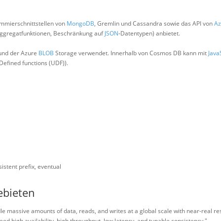
ammierschnittstellen von
MongoDB
, Gremlin und Cassandra sowie das API von
Az
 Aggregatfunktionen, Beschränkung auf
JSON
-Datentypen) anbietet.
rund der Azure
BLOB
Storage verwendet. Innerhalb von Cosmos DB kann mit
Java
efined functions (UDF)).
istent prefix, eventual
ebieten
le massive amounts of data, reads, and writes at a global scale with near-real r
ed high availability, high throughput, low latency, and tunable consistency."