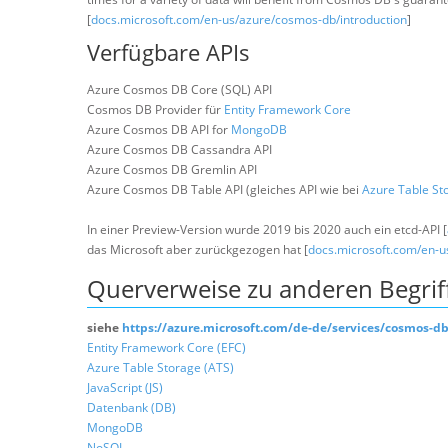
[
docs.microsoft.com/en-us/azure/cosmos-db/introduction
]
Verfügbare APIs
Azure Cosmos DB Core (SQL) API
Cosmos DB Provider für
Entity Framework Core
Azure Cosmos DB API for
MongoDB
Azure Cosmos DB Cassandra API
Azure Cosmos DB Gremlin API
Azure Cosmos DB Table API (gleiches API wie bei
Azure Table St
In einer Preview-Version wurde 2019 bis 2020 auch ein etcd-API [
das Microsoft aber zurückgezogen hat [
docs.microsoft.com/en-u
Querverweise zu anderen Begrif
siehe
https://azure.microsoft.com/de-de/services/cosmos-d
Entity Framework Core (EFC)
Azure Table Storage (ATS)
JavaScript (JS)
Datenbank (DB)
MongoDB
NoSQL