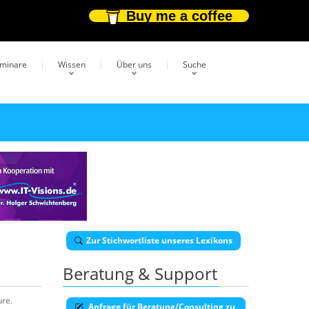
Buy me a coffee
eminare
Wissen
Über uns
Suche
Zur Stichwortliste unseres Lexikons
Beratung & Support
ure.
Anfrage für Beratung/Consulting zu