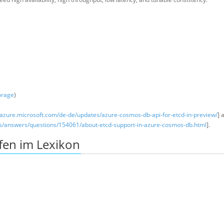
orage
)
azure.microsoft.com/de-de/updates/azure-cosmos-db-api-for-etcd-in-preview/
] 
s/answers/questions/154061/about-etcd-support-in-azure-cosmos-db.html
].
fen im Lexikon
b