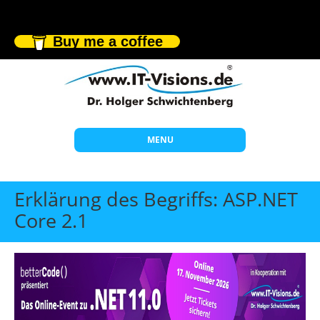
Buy me a coffee
MENU
Start
Erklärung des Begriffs: ASP.NET
Themen
Core 2.1
Beratung
Individuelle Schulungen
Offene Seminare
Wissen