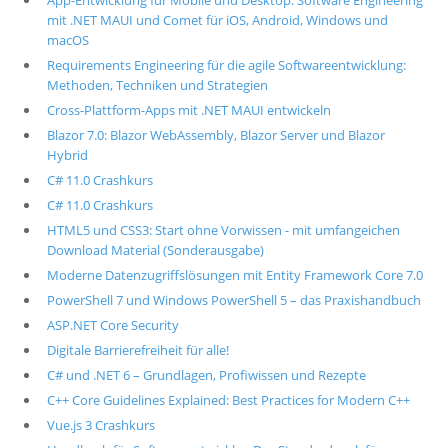
App-Entwicklung für Mobile und Desktop: Software Engineering
mit .NET MAUI und Comet für iOS, Android, Windows und
macOS
Requirements Engineering für die agile Softwareentwicklung:
Methoden, Techniken und Strategien
Cross-Plattform-Apps mit .NET MAUI entwickeln
Blazor 7.0: Blazor WebAssembly, Blazor Server und Blazor
Hybrid
C# 11.0 Crashkurs
C# 11.0 Crashkurs
HTML5 und CSS3: Start ohne Vorwissen - mit umfangeichen
Download Material (Sonderausgabe)
Moderne Datenzugriffslösungen mit Entity Framework Core 7.0
PowerShell 7 und Windows PowerShell 5 – das Praxishandbuch
ASP.NET Core Security
Digitale Barrierefreiheit für alle!
C# und .NET 6 – Grundlagen, Profiwissen und Rezepte
C++ Core Guidelines Explained: Best Practices for Modern C++
Vue.js 3 Crashkurs