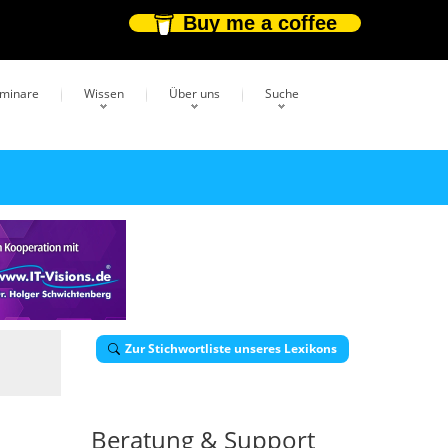
Buy me a coffee
eminare
Wissen
Über uns
Suche
Zur Stichwortliste unseres Lexikons
Beratung & Support